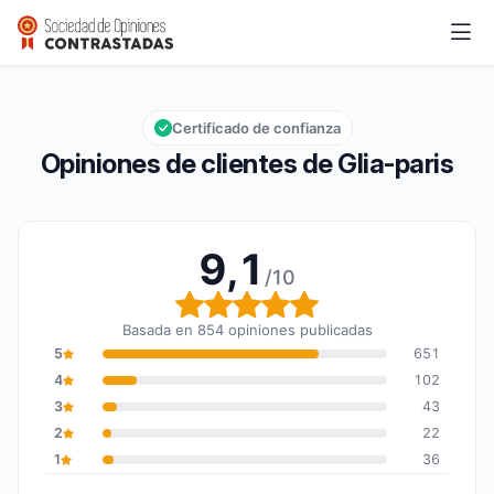
Glia-paris
9,1/10
Calificación global: 9,1 de 10
Certificado de confianza
Opiniones de clientes de Glia-paris
9,1
/10
Calificación global: 9,1 
Basada en 854 opiniones publicadas
5
651
4
102
3
43
2
22
1
36