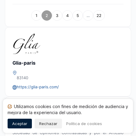
1
2
3
4
5
…
22
Glia-paris
83140
https://glia-paris.com/
Conformidad
Utilizamos cookies con fines de medición de audiencia y
mejora de la experiencia del usuario.
El proceso de recopilación y gestión de las evaluaciones
del sitio
Glia-paris
es conforme y corresponde a los
Aceptar
Rechazar
Política de cookies
requisitos de calidad y transparencia definidos por la
Sociedad de Opiniones Contrastadas y por el Artículo