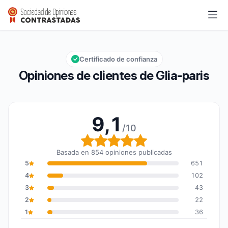
Glia-paris
9,1/10
Calificación global: 9,1 de 10
Certificado de confianza
Opiniones de clientes de Glia-paris
9,1
/10
Calificación global: 9,1 
Basada en 854 opiniones publicadas
5
651
4
102
3
43
2
22
1
36