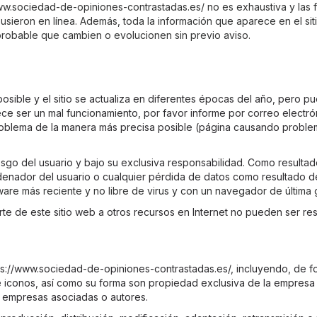
/www.sociedad-de-opiniones-contrastadas.es/ no es exhaustiva y las f
sieron en línea. Además, toda la información que aparece en el si
probable que cambien o evolucionen sin previo aviso.
 posible y el sitio se actualiza en diferentes épocas del año, pero p
ece ser un mal funcionamiento, por favor informe por correo electró
roblema de la manera más precisa posible (página causando problem
sgo del usuario y bajo su exclusiva responsabilidad. Como resultad
enador del usuario o cualquier pérdida de datos como resultado d
ware más reciente y no libre de virus y con un navegador de última
te de este sitio web a otros recursos en Internet no pueden ser 
ps://www.sociedad-de-opiniones-contrastadas.es/, incluyendo, de for
 e iconos, así como su forma son propiedad exclusiva de la empres
s empresas asociadas o autores.