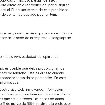
ublicación, incluso parcial, de estos
representación o reproducción, por cualquier
ectual. El incumplimiento de esta prohibición
ios de contenido copiado podrían tomar
rancesas y cualquier impugnación o disputa que
 dependa la sede de la empresa. El lenguaje de
web https://www.sociedad-de-opiniones-
itio, es posible que deba proporcionarnos
mero de teléfono. Este es el caso cuando
proporcionar sus datos personales. En este
informativos.
estro sitio web, incluyendo: información
 de su navegador, sus tiempos de acceso. Dicha
cios que se le ofrecen. Las bases de datos
e 11 de marzo de 1996, relativa a la protección