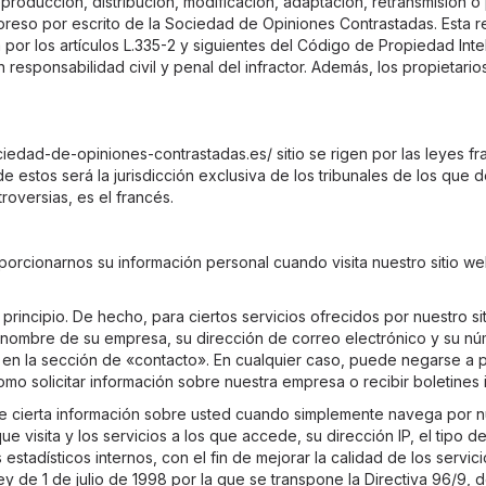
oducción, distribución, modificación, adaptación, retransmisión o p
preso por escrito de la Sociedad de Opiniones Contrastadas. Esta 
por los artículos L.335-2 y siguientes del Código de Propiedad Intel
n responsabilidad civil y penal del infractor. Además, los propietar
iedad-de-opiniones-contrastadas.es/ sitio se rigen por las leyes f
de estos será la jurisdicción exclusiva de los tribunales de los que
roversias, es el francés.
porcionarnos su información personal cuando visita nuestro sitio 
rincipio. De hecho, para ciertos servicios ofrecidos por nuestro s
l nombre de su empresa, su dirección de correo electrónico y su nú
a, en la sección de «contacto». En cualquier caso, puede negarse a 
 como solicitar información sobre nuestra empresa o recibir boletines 
e cierta información sobre usted cuando simplemente navega por nu
que visita y los servicios a los que accede, su dirección IP, el tipo
 estadísticos internos, con el fin de mejorar la calidad de los servi
y de 1 de julio de 1998 por la que se transpone la Directiva 96/9, d