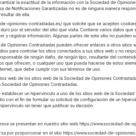
arantizar la exactitud de la información con la Sociedad de Opinione
resa de Notificaciones Garantizadas no es de ninguna manera respon
esultar de ella.
de-opiniones-contrastadas.es/ que solicite que se acepten cookies 
uro por el servidor del sitio que visita. Contiene varios datos qu
er y registrar información. Algunas partes de este sitio no pueden s
de Opiniones Contrastadas pueden ofrecer enlaces a otros sitios we
s para controlar los sitios conectados a sus sitios web y no respon
responsable de ningún daño, de ningún tipo, resultante del contenido
cios que ofrecen, o cualquier uso que pueda hacerse de estos eleme
ternet, que debe cumplir con sus términos de uso.
 sitios web de los sitios web de la Sociedad de Opiniones Contrasta
 la Sociedad de Opiniones Contrastadas.
e establecer un hipervínculo a uno de los sitios web de la Socieda
itio con el fin de formular su solicitud de configuración de un hipe
ervínculo sin tener que justificar su decisión.
resa se presentan en nuestro sitio web https://www.sociedad-de-op
a por proporcionar en el sitio https://www.sociedad-de-opiniones-