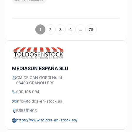
1
2
3
4
…
75
MEDIASUN ESPAÑA SLU
CM DE CAN GORDI Num1
08400 GRANOLLERS
900 105 094
info@toldos-en-stock.es
B65861403
https://www.toldos-en-stock.es/