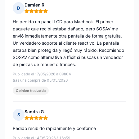
Damien R.
D
Nota: 5 de 5
He pedido un panel LCD para Macbook. El primer
paquete que recibí estaba dañado, pero SOSAV me
envió inmediatamente otra pantalla de forma gratuita.
Un verdadero soporte al cliente reactivo. La pantalla
estaba bien protegida y llegó muy rápido. Recomiendo
SOSAV como alternativa a Ifixit si buscas un vendedor
de piezas de repuesto francés.
Publicado el 17/05/2026 à 09h04
tras una compra de 05/05/2026
Opinión traducida
Sandra G.
S
Nota: 5 de 5
Pedido recibido rápidamente y conforme
Publicado el 14/05/2026 à 16h59