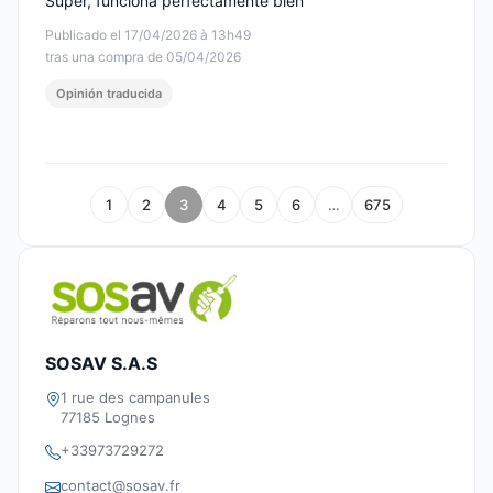
Súper, funciona perfectamente bien
Publicado el 17/04/2026 à 13h49
tras una compra de 05/04/2026
Opinión traducida
1
2
3
4
5
6
…
675
SOSAV S.A.S
1 rue des campanules
77185 Lognes
+33973729272
contact@sosav.fr