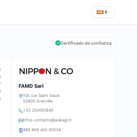
ES
Certificado de confianza
5
6
7
FAMD Sarl
3
105 rue Saint Gaud
5
50400 Granville
+33 250061840
infos-contacts@wakagi.fr
489 866 400 00034