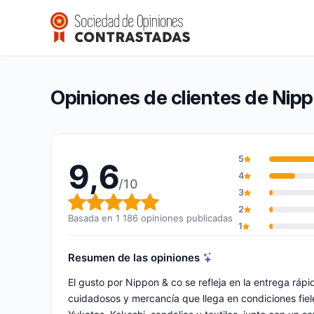
Nippon & co
9,6/10
(1 186 opiniones)
Calificación global: 9,6 de 10
Opiniones de clientes de Nip
5
9,6
4
/10
3
Calificación global: 9,6 de 10
2
Basada en 1 186 opiniones publicadas
1
Resumen de las opiniones
El gusto por Nippon & co se refleja en la entrega rá
cuidadosos y mercancía que llega en condiciones fiele