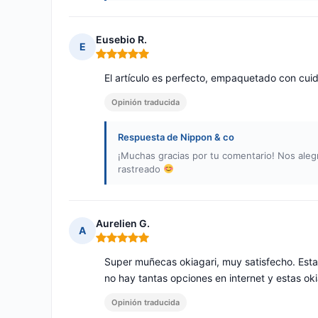
Eusebio R.
E
Nota: 5 de 5
El artículo es perfecto, empaquetado con cuid
Opinión traducida
Respuesta de Nippon & co
¡Muchas gracias por tu comentario! Nos alegr
rastreado
Aurelien G.
A
Nota: 5 de 5
Super muñecas okiagari, muy satisfecho. Est
no hay tantas opciones en internet y estas oki
Opinión traducida