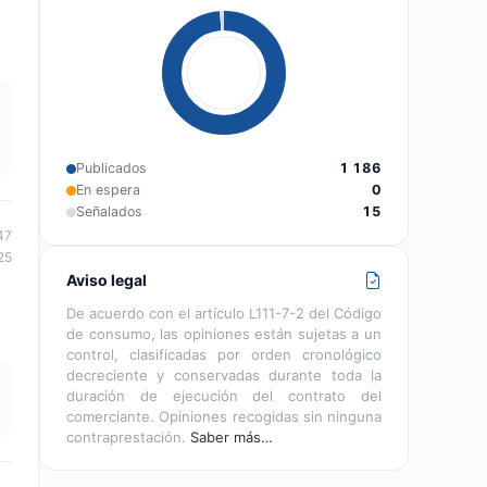
Publicados
1 186
En espera
0
Señalados
15
47
25
Aviso legal
De acuerdo con el artículo L111-7-2 del Código
de consumo, las opiniones están sujetas a un
control, clasificadas por orden cronológico
decreciente y conservadas durante toda la
duración de ejecución del contrato del
comerciante. Opiniones recogidas sin ninguna
contraprestación.
Saber más…