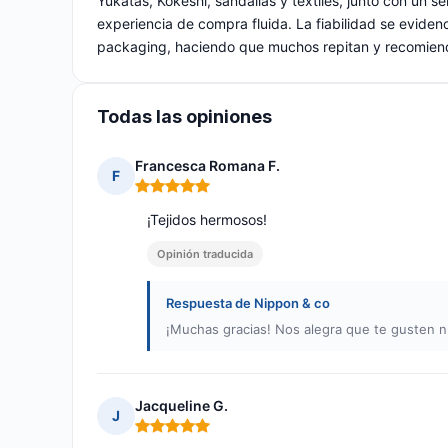
Yukatas, Kokeshi, sandalias y textiles, junto con un se
experiencia de compra fluida. La fiabilidad se evidenc
packaging, haciendo que muchos repitan y recomiend
Todas las opiniones
Francesca Romana F.
F
Nota: 5 de 5
¡Tejidos hermosos!
Opinión traducida
Respuesta de Nippon & co
¡Muchas gracias! Nos alegra que te gusten n
Jacqueline G.
J
Nota: 5 de 5