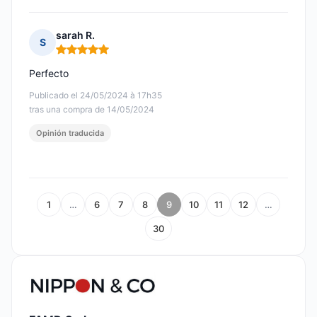
sarah R.
S
Nota: 5 de 5
Perfecto
Publicado el 24/05/2024 à 17h35
tras una compra de 14/05/2024
Opinión traducida
1
…
6
7
8
9
10
11
12
…
30