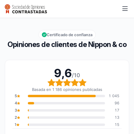
Nippon & co
9,6/10
Calificación global: 9,6 de 10
Certificado de confianza
Opiniones de clientes de Nippon & co
9,6
/10
Calificación global: 9,6
Basada en 1 186 opiniones publicadas
5
1 045
4
96
3
17
2
13
1
15