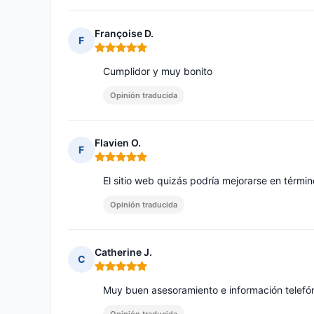
Françoise D.
F
Nota: 5 de 5
Cumplidor y muy bonito
Opinión traducida
Flavien O.
F
Nota: 5 de 5
El sitio web quizás podría mejorarse en términ
Opinión traducida
Catherine J.
C
Nota: 5 de 5
Muy buen asesoramiento e información telefón