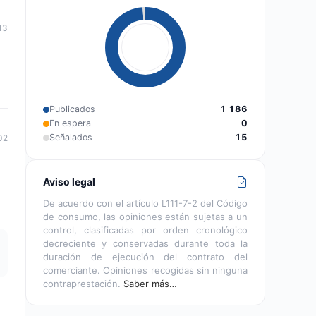
13
Publicados
1 186
En espera
0
Señalados
15
02
Aviso legal
De acuerdo con el artículo L111-7-2 del Código
de consumo, las opiniones están sujetas a un
control, clasificadas por orden cronológico
decreciente y conservadas durante toda la
duración de ejecución del contrato del
comerciante. Opiniones recogidas sin ninguna
contraprestación.
Saber más…