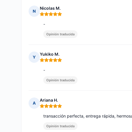
Nicolas M.
N
Nota: 5 de 5
-
Opinión traducida
Yukiko M.
Y
Nota: 5 de 5
-
Opinión traducida
Ariana H.
A
Nota: 5 de 5
transacción perfecta, entrega rápida, hermo
Opinión traducida