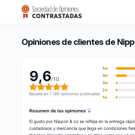
Nippon & co
9,6/10
(1 186 opiniones)
Calificación global: 9,6 de 10
Opiniones de clientes de Nip
5
9,6
4
/10
3
Calificación global: 9,6 de 10
2
Basada en 1 186 opiniones publicadas
1
Resumen de las opiniones
El gusto por Nippon & co se refleja en la entrega rá
cuidadosos y mercancía que llega en condiciones fiele