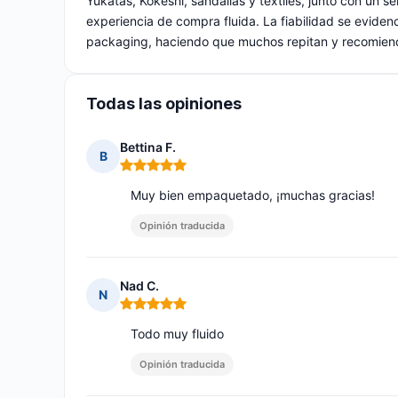
Yukatas, Kokeshi, sandalias y textiles, junto con un se
experiencia de compra fluida. La fiabilidad se evidenc
packaging, haciendo que muchos repitan y recomiend
Todas las opiniones
Bettina F.
B
Nota: 5 de 5
Muy bien empaquetado, ¡muchas gracias!
Opinión traducida
Nad C.
N
Nota: 5 de 5
Todo muy fluido
Opinión traducida