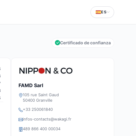
ES
Certificado de confianza
5
6
7
FAMD Sarl
3
105 rue Saint Gaud
5
50400 Granville
+33 250061840
infos-contacts@wakagi.fr
489 866 400 00034