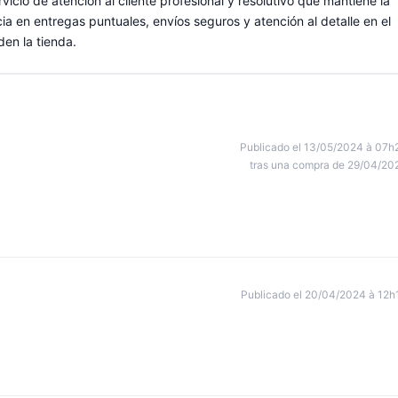
rvicio de atención al cliente profesional y resolutivo que mantiene la
ia en entregas puntuales, envíos seguros y atención al detalle en el
en la tienda.
Publicado el 13/05/2024 à 07h
tras una compra de 29/04/20
Publicado el 20/04/2024 à 12h