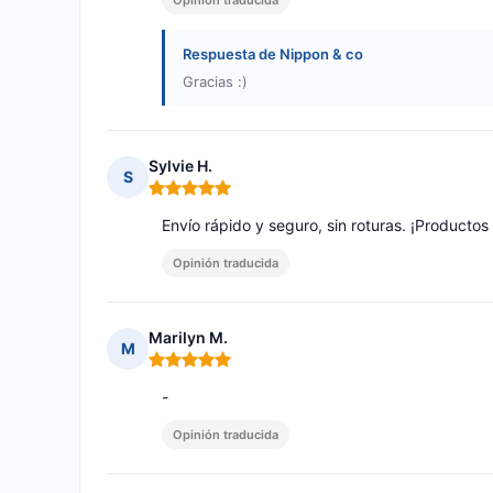
Opinión traducida
Respuesta de Nippon & co
Gracias :)
Sylvie H.
S
Nota: 5 de 5
Envío rápido y seguro, sin roturas. ¡Productos
Opinión traducida
Marilyn M.
M
Nota: 5 de 5
-
Opinión traducida