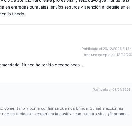
rvicio de atención al cliente profesional y resolutivo que mantiene la
ia en entregas puntuales, envíos seguros y atención al detalle en el
en la tienda.
Publicado el 26/12/2025 à 15h
tras una compra de 13/12/20
ecomendarlo! Nunca he tenido decepciones...
Publicada el 05/01/2026
 comentario y por la confianza que nos brinda. Su satisfacción es
er que ha tenido una experiencia positiva con nuestro sitio. ¡Esperamos