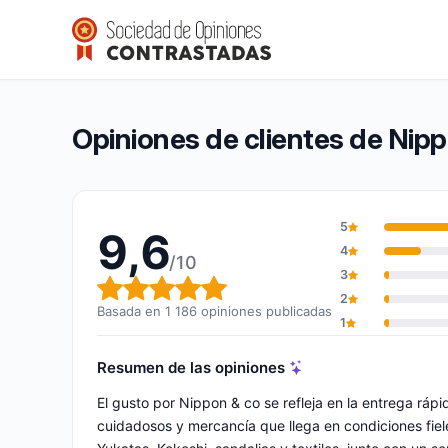
Nippon & co
9,6/10
(1 186 opiniones)
Calificación global: 9,6 de 10
Opiniones de clientes de Nip
5
9,6
4
/10
3
Calificación global: 9,6 de 10
2
Basada en 1 186 opiniones publicadas
1
Resumen de las opiniones
El gusto por Nippon & co se refleja en la entrega rá
cuidadosos y mercancía que llega en condiciones fiele