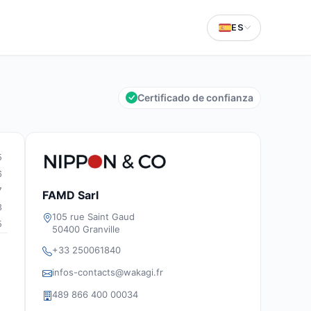
ES
Certificado de confianza
5
6
7
FAMD Sarl
3
105 rue Saint Gaud
5
50400 Granville
+33 250061840
infos-contacts@wakagi.fr
489 866 400 00034