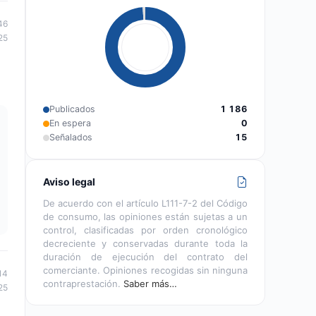
46
25
Publicados
1 186
En espera
0
Señalados
15
Aviso legal
De acuerdo con el artículo L111-7-2 del Código
de consumo, las opiniones están sujetas a un
control, clasificadas por orden cronológico
decreciente y conservadas durante toda la
duración de ejecución del contrato del
comerciante. Opiniones recogidas sin ninguna
14
contraprestación.
Saber más…
25