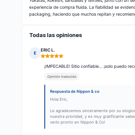
Yukatas, Kokeshi, sandalias y textiles, junto con un se
experiencia de compra fluida. La fiabilidad se evidenc
packaging, haciendo que muchos repitan y recomiend
Todas las opiniones
ERIC L.
E
Nota: 5 de 5
¡IMPECABLE! Sitio confiable... ¡solo puedo r
Opinión traducida
Respuesta de Nippon & co
Hola Eric,
Le agradecemos sinceramente por su elogioso
nuestra prioridad, y es muy gratificante sab
verlo pronto en Nippon & Co!