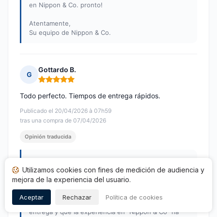
en Nippon & Co. pronto!
Atentamente,
Su equipo de Nippon & Co.
Gottardo B.
G
Nota: 5 de 5
Todo perfecto. Tiempos de entrega rápidos.
Publicado el 20/04/2026 à 07h59
tras una compra de 07/04/2026
Opinión traducida
Respuesta de Nippon & co
Utilizamos cookies con fines de medición de audiencia y
Publicada el 27/04/2026
mejora de la experiencia del usuario.
Estimado Gottardo, le agradecemos de corazón por
su excepcional reseña. Nos alegra saber que ha
Aceptar
Rechazar
Política de cookies
apreciado la rapidez de nuestros tiempos de
entrega y que la experiencia en "Nippon & Co" ha