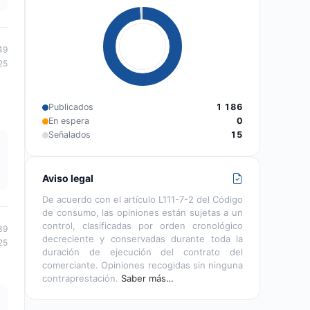
49
25
Publicados
1 186
En espera
0
Señalados
15
Aviso legal
De acuerdo con el artículo L111-7-2 del Código
de consumo, las opiniones están sujetas a un
control, clasificadas por orden cronológico
39
decreciente y conservadas durante toda la
25
duración de ejecución del contrato del
comerciante. Opiniones recogidas sin ninguna
contraprestación.
Saber más…