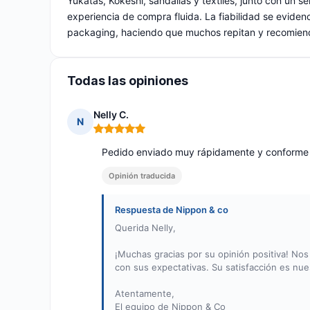
Yukatas, Kokeshi, sandalias y textiles, junto con un se
experiencia de compra fluida. La fiabilidad se evidenc
packaging, haciendo que muchos repitan y recomiend
Todas las opiniones
Nelly C.
N
Nota: 5 de 5
Pedido enviado muy rápidamente y conforme 
Opinión traducida
Respuesta de Nippon & co
Querida Nelly,
¡Muchas gracias por su opinión positiva! No
con sus expectativas. Su satisfacción es nue
Atentamente,
El equipo de Nippon & Co