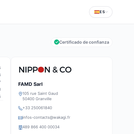
ES
Certificado de confianza
5
6
7
FAMD Sarl
3
105 rue Saint Gaud
5
50400 Granville
+33 250061840
infos-contacts@wakagi.fr
489 866 400 00034