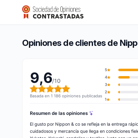
Nippon & co
9,6/10
(1 186 opiniones)
Calificación global: 9,6 de 10
Opiniones de clientes de Nip
5
9,6
4
/10
3
Calificación global: 9,6 de 10
2
Basada en 1 186 opiniones publicadas
1
Resumen de las opiniones
El gusto por Nippon & co se refleja en la entrega rá
cuidadosos y mercancía que llega en condiciones fiele