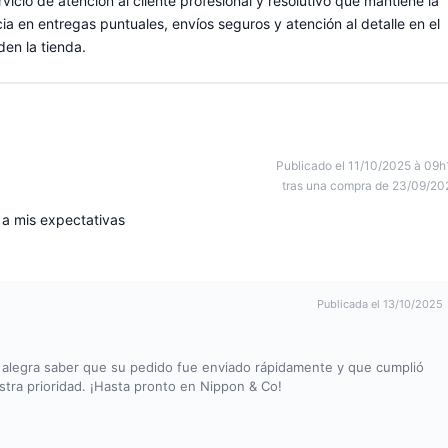
rvicio de atención al cliente profesional y resolutivo que mantiene la
ia en entregas puntuales, envíos seguros y atención al detalle en el
en la tienda.
Publicado el 11/10/2025 à 09h
tras una compra de 23/09/20
a mis expectativas
Publicada el 13/10/2025
s alegra saber que su pedido fue enviado rápidamente y que cumplió
stra prioridad. ¡Hasta pronto en Nippon & Co!