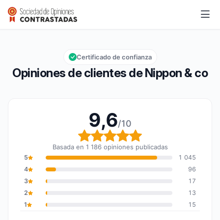
Nippon & co
9,6/10
Calificación global: 9,6 de 10
Certificado de confianza
Opiniones de clientes de Nippon & co
9,6
/10
Calificación global: 9,6
Basada en 1 186 opiniones publicadas
5
1 045
4
96
3
17
2
13
1
15