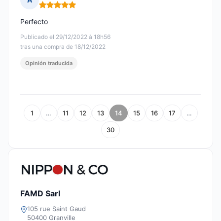
Nota: 5 de 5
Perfecto
Publicado el 29/12/2022 à 18h56
tras una compra de 18/12/2022
Opinión traducida
1
…
11
12
13
14
15
16
17
…
30
FAMD Sarl
105 rue Saint Gaud
50400 Granville