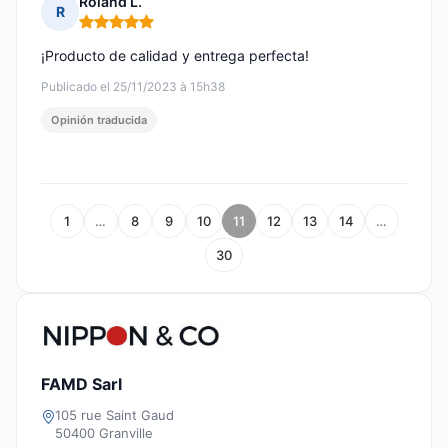
Roland L.
R
Nota: 5 de 5
¡Producto de calidad y entrega perfecta!
Publicado el 25/11/2023 à 15h38
Opinión traducida
1
…
8
9
10
11
12
13
14
…
30
FAMD Sarl
105 rue Saint Gaud
50400 Granville