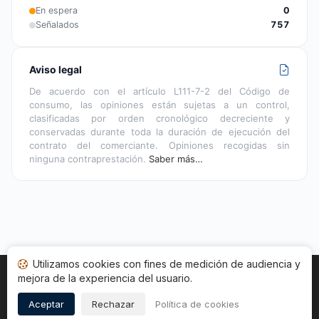
En espera
0
Señalados
757
Aviso legal
De acuerdo con el artículo L111-7-2 del Código de
consumo, las opiniones están sujetas a un control,
clasificadas por orden cronológico decreciente y
conservadas durante toda la duración de ejecución del
contrato del comerciante. Opiniones recogidas sin
ninguna contraprestación.
Saber más…
Utilizamos cookies con fines de medición de audiencia y
mejora de la experiencia del usuario.
Inicio
Estado opiniones
Categorías
CGU
Cookies
Legal
Aceptar
Rechazar
Política de cookies
Copyright © 2026
Sociedad de Opiniones Contrastadas
.