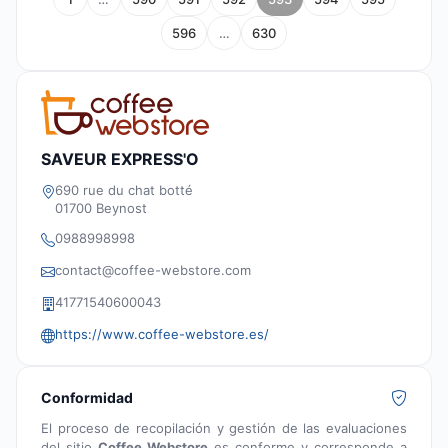
596
…
630
SAVEUR EXPRESS'O
690 rue du chat botté
01700 Beynost
0988998998
contact@coffee-webstore.com
41771540600043
https://www.coffee-webstore.es/
Conformidad
El proceso de recopilación y gestión de las evaluaciones
del sitio
Coffee Webstore
es conforme y corresponde a