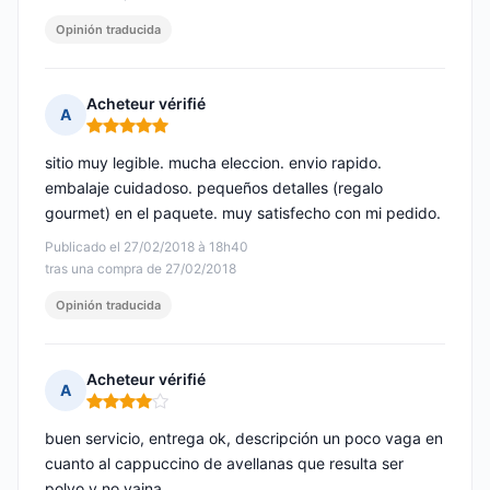
Opinión traducida
Acheteur vérifié
A
Nota: 5 de 5
sitio muy legible. mucha eleccion. envio rapido.
embalaje cuidadoso. pequeños detalles (regalo
gourmet) en el paquete. muy satisfecho con mi pedido.
Publicado el 27/02/2018 à 18h40
tras una compra de 27/02/2018
Opinión traducida
Acheteur vérifié
A
Nota: 4 de 5
buen servicio, entrega ok, descripción un poco vaga en
cuanto al cappuccino de avellanas que resulta ser
polvo y no vaina