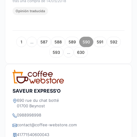
tras una compra de 14/05/2018
Opinión traducida
1
…
587
588
589
590
591
592
593
…
630
SAVEUR EXPRESS'O
690 rue du chat botté
01700 Beynost
0988998998
contact@coffee-webstore.com
41771540600043