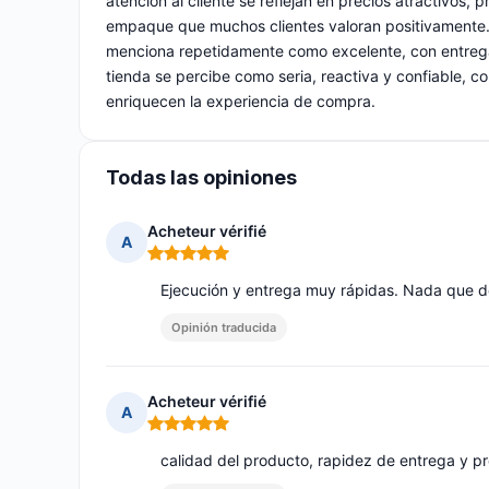
atención al cliente se reflejan en precios atractivos,
empaque que muchos clientes valoran positivamente. L
menciona repetidamente como excelente, con entregas
tienda se percibe como seria, reactiva y confiable, co
enriquecen la experiencia de compra.
Todas las opiniones
Acheteur vérifié
A
Nota: 5 de 5
Ejecución y entrega muy rápidas. Nada que de
Opinión traducida
Acheteur vérifié
A
Nota: 5 de 5
calidad del producto, rapidez de entrega y p