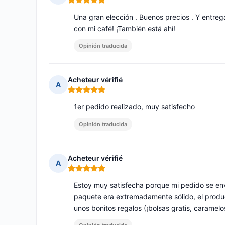
Nota: 5 de 5
Una gran elección . Buenos precios . Y entreg
con mi café! ¡También está ahí!
Opinión traducida
Acheteur vérifié
A
Nota: 5 de 5
1er pedido realizado, muy satisfecho
Opinión traducida
Acheteur vérifié
A
Nota: 5 de 5
Estoy muy satisfecha porque mi pedido se env
paquete era extremadamente sólido, el produc
unos bonitos regalos (¡bolsas gratis, caramel