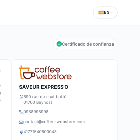
ES
Certificado de confianza
k
1
2
SAVEUR EXPRESS'O
8
690 rue du chat botté
2
01700 Beynost
0988998998
contact@coffee-webstore.com
41771540600043