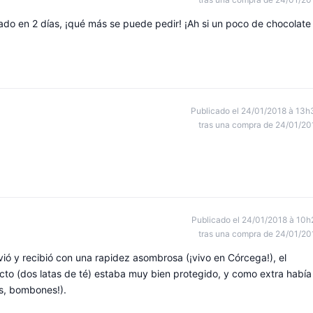
ado en 2 días, ¡qué más se puede pedir! ¡Ah si un poco de chocolate
Publicado el 24/01/2018 à 13h
tras una compra de 24/01/20
Publicado el 24/01/2018 à 10h
tras una compra de 24/01/20
ió y recibió con una rapidez asombrosa (¡vivo en Córcega!), el
to (dos latas de té) estaba muy bien protegido, y como extra había
os, bombones!).