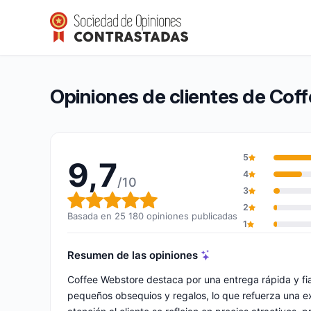
Coffee Webstore
9,7/10
(25 180 opiniones)
Calificación global: 9,7 de 10
Opiniones de clientes de Cof
5
9,7
4
/10
3
Calificación global: 9,7 de 10
2
Basada en 25 180 opiniones publicadas
1
Resumen de las opiniones
Coffee Webstore destaca por una entrega rápida y fi
pequeños obsequios y regalos, lo que refuerza una e