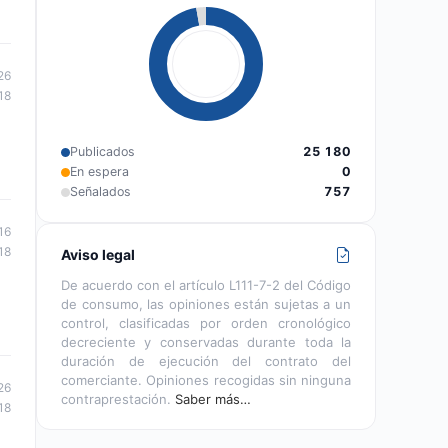
26
18
Publicados
25 180
En espera
0
Señalados
757
16
18
Aviso legal
De acuerdo con el artículo L111-7-2 del Código
de consumo, las opiniones están sujetas a un
control, clasificadas por orden cronológico
decreciente y conservadas durante toda la
duración de ejecución del contrato del
comerciante. Opiniones recogidas sin ninguna
26
contraprestación.
Saber más…
18