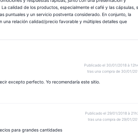
 promociones y respuestas rápidas, junto con una presentación y
a calidad de los productos, especialmente el café y las cápsulas, 
 puntuales y un servicio postventa considerado. En conjunto, la
n una relación calidad/precio favorable y múltiples detalles que
Publicado el 30/01/2018 à 12h
tras una compra de 30/01/20
cir excepto perfecto. Yo recomendaría este sitio.
Publicado el 29/01/2018 à 21h
tras una compra de 29/01/20
recios para grandes cantidades