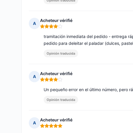
Opinión traducida
Acheteur vérifié
A
Nota: 4 de 5
tramitación inmediata del pedido - entrega rá
pedido para deleitar el paladar (dulces, paste
Opinión traducida
Acheteur vérifié
A
Nota: 4 de 5
Un pequeño error en el último número, pero r
Opinión traducida
Acheteur vérifié
A
Nota: 5 de 5