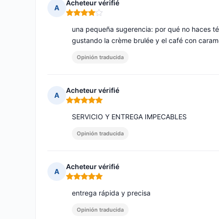
Acheteur vérifié
A
Nota: 4 de 5
una pequeña sugerencia: por qué no haces té
gustando la crème brulée y el café con cara
Opinión traducida
Acheteur vérifié
A
Nota: 5 de 5
SERVICIO Y ENTREGA IMPECABLES
Opinión traducida
Acheteur vérifié
A
Nota: 5 de 5
entrega rápida y precisa
Opinión traducida