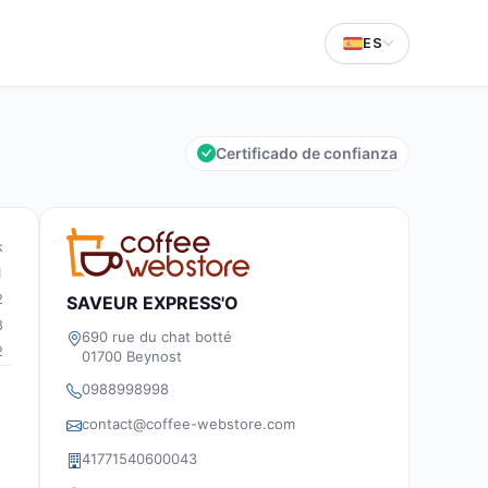
ES
Certificado de confianza
k
1
2
SAVEUR EXPRESS'O
8
690 rue du chat botté
2
01700 Beynost
0988998998
contact@coffee-webstore.com
41771540600043