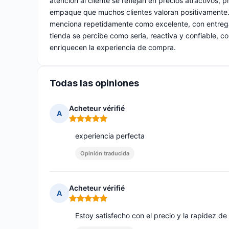
atención al cliente se reflejan en precios atractivos,
empaque que muchos clientes valoran positivamente. L
menciona repetidamente como excelente, con entregas
tienda se percibe como seria, reactiva y confiable, co
enriquecen la experiencia de compra.
Todas las opiniones
Acheteur vérifié
A
Nota: 5 de 5
experiencia perfecta
Opinión traducida
Acheteur vérifié
A
Nota: 5 de 5
Estoy satisfecho con el precio y la rapidez de 