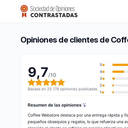
Coffee Webstore
9,7/10
(25 179 opiniones)
Calificación global: 9,7 de 10
Opiniones de clientes de Cof
5
9,7
4
/10
3
Calificación global: 9,7 de 10
2
Basada en 25 179 opiniones publicadas
1
Resumen de las opiniones
Coffee Webstore destaca por una entrega rápida y fi
pequeños obsequios y regalos, lo que refuerza una e