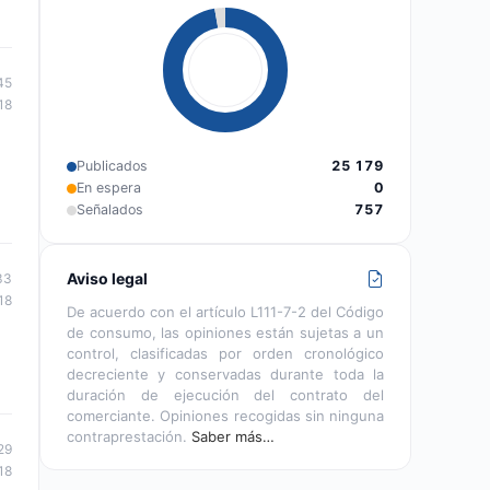
45
18
Publicados
25 179
En espera
0
Señalados
757
Aviso legal
33
18
De acuerdo con el artículo L111-7-2 del Código
de consumo, las opiniones están sujetas a un
control, clasificadas por orden cronológico
decreciente y conservadas durante toda la
duración de ejecución del contrato del
comerciante. Opiniones recogidas sin ninguna
contraprestación.
Saber más…
29
18