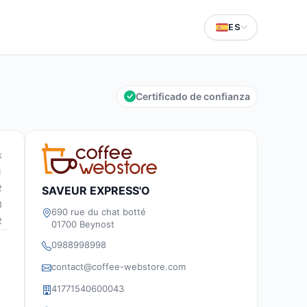
ES
Certificado de confianza
k
1
2
SAVEUR EXPRESS'O
8
690 rue du chat botté
2
01700 Beynost
0988998998
contact@coffee-webstore.com
41771540600043