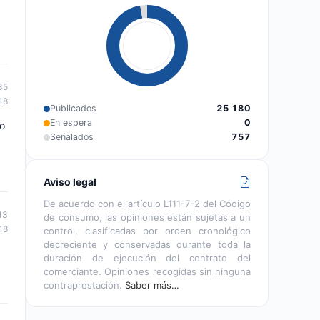
35
18
Publicados
25 180
En espera
0
do
Señalados
757
Aviso legal
De acuerdo con el artículo L111-7-2 del Código
13
de consumo, las opiniones están sujetas a un
18
control, clasificadas por orden cronológico
decreciente y conservadas durante toda la
duración de ejecución del contrato del
comerciante. Opiniones recogidas sin ninguna
contraprestación.
Saber más…