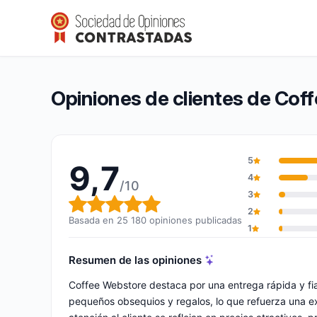
Coffee Webstore
9,7/10
(25 180 opiniones)
Calificación global: 9,7 de 10
Opiniones de clientes de Cof
5
9,7
4
/10
3
Calificación global: 9,7 de 10
2
Basada en 25 180 opiniones publicadas
1
Resumen de las opiniones
Coffee Webstore destaca por una entrega rápida y fi
pequeños obsequios y regalos, lo que refuerza una e