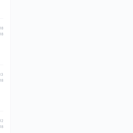
18
18
13
18
12
18