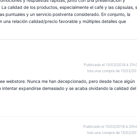
 promociones y respuestas rápidas, junto con una presentación y
a calidad de los productos, especialmente el café y las cápsulas, 
 puntuales y un servicio postventa considerado. En conjunto, la
n una relación calidad/precio favorable y múltiples detalles que
Publicado el 15/02/2018 à 21h
tras una compra de 15/02/20
fee webstore. Nunca me han decepcionado, pero desde hace algún
n intentar expandirse demasiado y se acaba olvidando la calidad del
Publicado el 15/02/2018 à 20h
tras una compra de 15/02/20