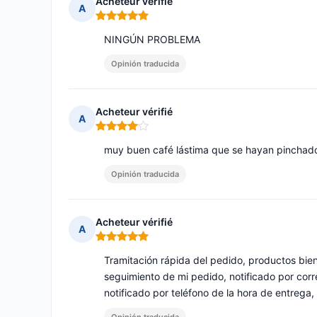
Acheteur vérifié
A
Nota: 5 de 5
NINGÚN PROBLEMA
Opinión traducida
Acheteur vérifié
A
Nota: 4 de 5
muy buen café lástima que se hayan pinchado 
Opinión traducida
Acheteur vérifié
A
Nota: 5 de 5
Tramitación rápida del pedido, productos bien
seguimiento de mi pedido, notificado por corre
notificado por teléfono de la hora de entrega,