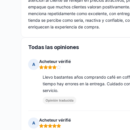
atención al cliente se reflejan en precios atractivos,
empaque que muchos clientes valoran positivamente. L
menciona repetidamente como excelente, con entregas
tienda se percibe como seria, reactiva y confiable, co
enriquecen la experiencia de compra.
Todas las opiniones
Acheteur vérifié
A
Nota: 4 de 5
Llevo bastantes años comprando café en cof
tiempo hay errores en la entrega. Cuidado co
servicio.
Opinión traducida
Acheteur vérifié
A
Nota: 5 de 5