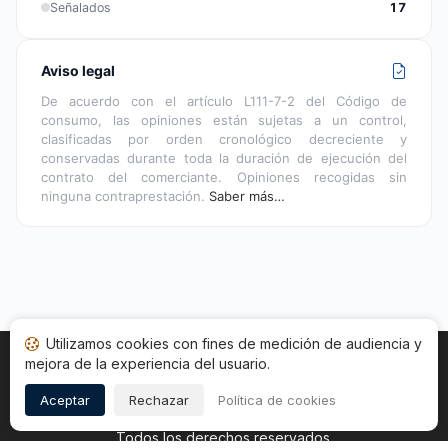
Señalados
17
Aviso legal
De acuerdo con el artículo L111-7-2 del Código de
consumo, las opiniones están sujetas a un control,
clasificadas por orden cronológico decreciente y
conservadas durante toda la duración de ejecución del
contrato del comerciante. Opiniones recogidas sin
ninguna contraprestación.
Saber más…
Utilizamos cookies con fines de medición de audiencia y
mejora de la experiencia del usuario.
Inicio
Estado opiniones
Categorías
CGU
Cookies
Legal
Aceptar
Rechazar
Política de cookies
Copyright © 2026
Sociedad de Opiniones Contrastadas
.
Todos los derechos reservados.