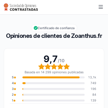
Zoanthus.fr
9,7/10
Calificación global: 9,7 de 10
Certificado de confianza
Opiniones de clientes de Zoanthus.fr
9,7
/10
Calificación global: 9,7
Basada en 14 299 opiniones publicadas
5
13,1k
4
749
3
196
2
84
1
139