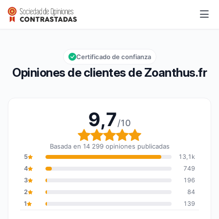
Zoanthus.fr
9,7/10
Calificación global: 9,7 de 10
Certificado de confianza
Opiniones de clientes de Zoanthus.fr
9,7
/10
Calificación global: 9,7
Basada en 14 299 opiniones publicadas
5
13,1k
4
749
3
196
2
84
1
139