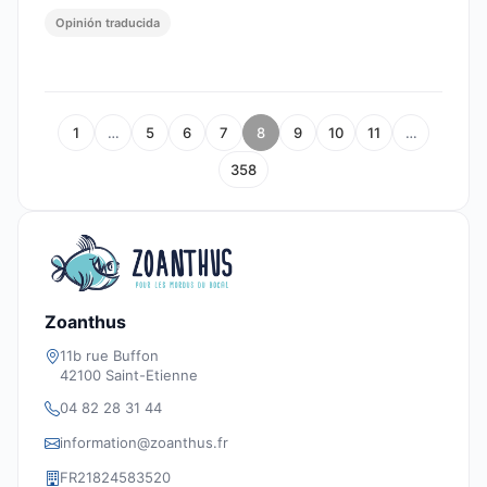
Opinión traducida
1
…
5
6
7
8
9
10
11
…
358
Zoanthus
11b rue Buffon
42100 Saint-Etienne
04 82 28 31 44
information@zoanthus.fr
FR21824583520