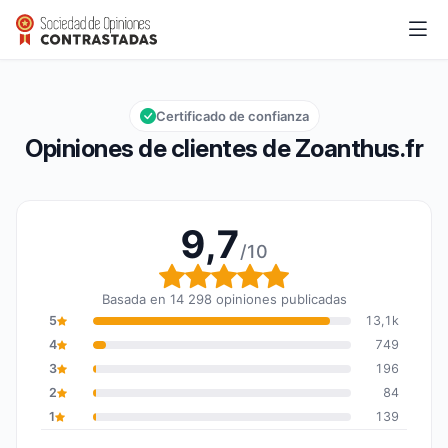
Zoanthus.fr
9,7/10
Calificación global: 9,7 de 10
Certificado de confianza
Opiniones de clientes de Zoanthus.fr
9,7
/10
Calificación global: 9,7
Basada en 14 298 opiniones publicadas
5
13,1k
4
749
3
196
2
84
1
139