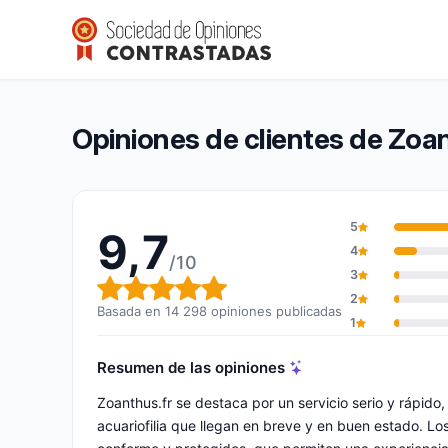
Zoanthus.fr
9,7/10
(14 298 opiniones)
Calificación global: 9,7 de 10
Opiniones de clientes de Zoan
5
9,7
4
/10
3
Calificación global: 9,7 de 10
2
Basada en 14 298 opiniones publicadas
1
Resumen de las opiniones
Zoanthus.fr se destaca por un servicio serio y rápid
acuariofilia que llegan en breve y en buen estado. L