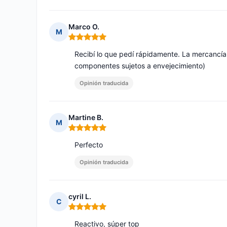
Marco O.
M
Nota: 5 de 5
Recibí lo que pedí rápidamente. La mercancía
componentes sujetos a envejecimiento)
Opinión traducida
Martine B.
M
Nota: 5 de 5
Perfecto
Opinión traducida
cyril L.
C
Nota: 5 de 5
Reactivo, súper top