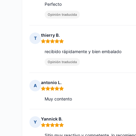
Perfecto
Opinión traducida
thierry B.
T
Nota: 5 de 5
recibido rápidamente y bien embalado
Opinión traducida
antonio L.
A
Nota: 5 de 5
Muy contento
Yannick B.
Y
Nota: 5 de 5
Sitio muy reactivo y competente, lo recomiend