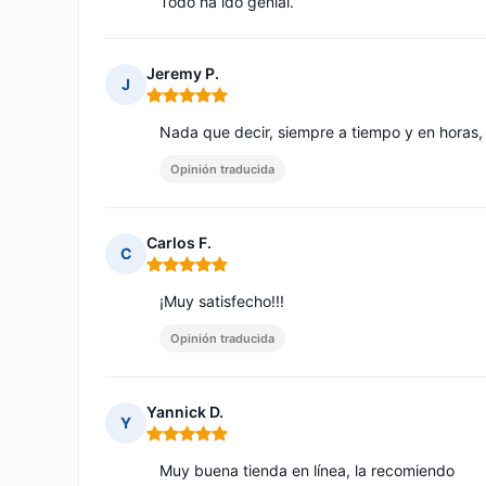
Todo ha ido genial.
Jeremy P.
J
Nota: 5 de 5
Nada que decir, siempre a tiempo y en horas,
Opinión traducida
Carlos F.
C
Nota: 5 de 5
¡Muy satisfecho!!!
Opinión traducida
Yannick D.
Y
Nota: 5 de 5
Muy buena tienda en línea, la recomiendo