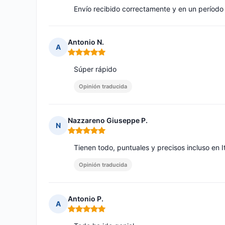
Envío recibido correctamente y en un período
Antonio N.
A
Nota: 5 de 5
Súper rápido
Opinión traducida
Nazzareno Giuseppe P.
N
Nota: 5 de 5
Tienen todo, puntuales y precisos incluso en It
Opinión traducida
Antonio P.
A
Nota: 5 de 5