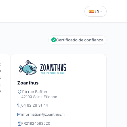
ES
Certificado de confianza
k
9
6
Zoanthus
4
11b rue Buffon
9
42100 Saint-Etienne
04 82 28 31 44
information@zoanthus.fr
FR21824583520