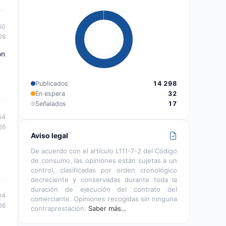
50
26
on
Publicados
14 298
En espera
32
Señalados
17
54
26
Aviso legal
De acuerdo con el artículo L111-7-2 del Código
de consumo, las opiniones están sujetas a un
control, clasificadas por orden cronológico
decreciente y conservadas durante toda la
duración de ejecución del contrato del
04
comerciante. Opiniones recogidas sin ninguna
26
contraprestación.
Saber más…