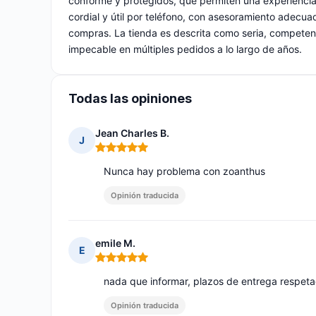
conforme y protegidos, que permiten una experiencia 
cordial y útil por teléfono, con asesoramiento adecuad
compras. La tienda es descrita como seria, competent
impecable en múltiples pedidos a lo largo de años.
Todas las opiniones
Jean Charles B.
J
Nota: 5 de 5
Nunca hay problema con zoanthus
Opinión traducida
emile M.
E
Nota: 5 de 5
nada que informar, plazos de entrega respet
Opinión traducida