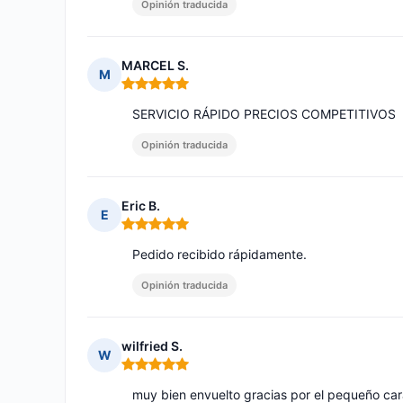
Opinión traducida
MARCEL S.
M
Nota: 5 de 5
SERVICIO RÁPIDO PRECIOS COMPETITIVOS
Opinión traducida
Eric B.
E
Nota: 5 de 5
Pedido recibido rápidamente.
Opinión traducida
wilfried S.
W
Nota: 5 de 5
muy bien envuelto gracias por el pequeño ca