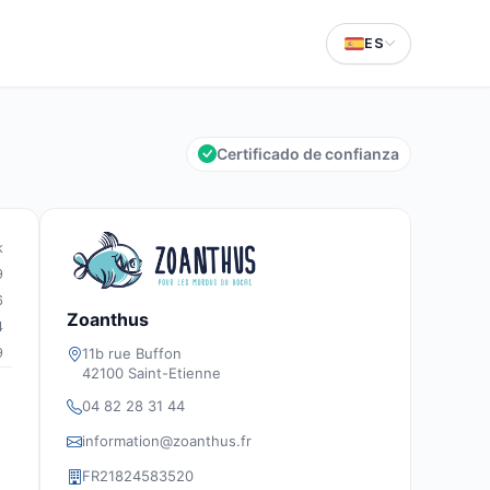
ES
Certificado de confianza
k
9
6
Zoanthus
4
11b rue Buffon
9
42100 Saint-Etienne
04 82 28 31 44
information@zoanthus.fr
FR21824583520