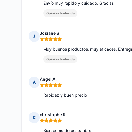
Envío muy rápido y cuidado. Gracias
Opinión traducida
Josiane S.
J
Nota: 5 de 5
Muy buenos productos, muy eficaces. Entrega
Opinión traducida
Angel A.
A
Nota: 5 de 5
Rapidez y buen precio
christophe R.
C
Nota: 5 de 5
Bien como de costumbre