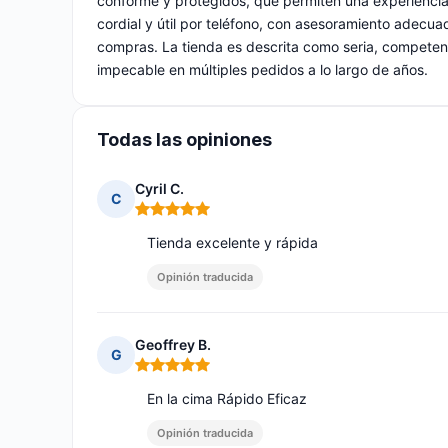
conforme y protegidos, que permiten una experiencia 
cordial y útil por teléfono, con asesoramiento adecuad
compras. La tienda es descrita como seria, competent
impecable en múltiples pedidos a lo largo de años.
Todas las opiniones
Cyril C.
C
Nota: 5 de 5
Tienda excelente y rápida
Opinión traducida
Geoffrey B.
G
Nota: 5 de 5
En la cima Rápido Eficaz
Opinión traducida