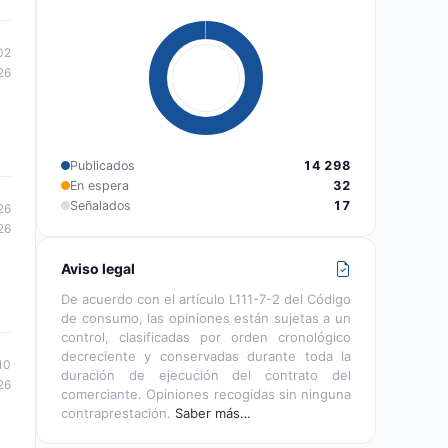
02
26
Publicados
14 298
En espera
32
Señalados
17
26
26
Aviso legal
De acuerdo con el artículo L111-7-2 del Código
de consumo, las opiniones están sujetas a un
control, clasificadas por orden cronológico
decreciente y conservadas durante toda la
10
duración de ejecución del contrato del
26
comerciante. Opiniones recogidas sin ninguna
contraprestación.
Saber más…