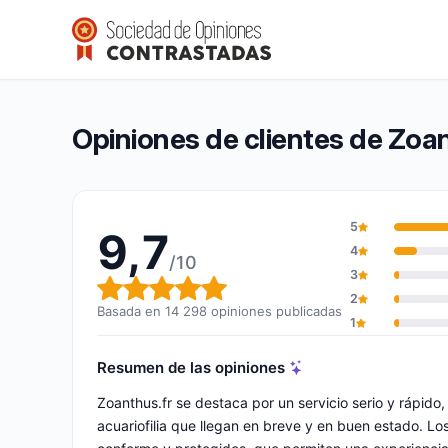
Zoanthus.fr
9,7/10
(14 298 opiniones)
Calificación global: 9,7 de 10
Opiniones de clientes de Zoan
5
9,7
4
/10
3
Calificación global: 9,7 de 10
2
Basada en 14 298 opiniones publicadas
1
Resumen de las opiniones
Zoanthus.fr se destaca por un servicio serio y rápid
acuariofilia que llegan en breve y en buen estado. L