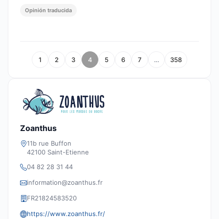
Opinión traducida
1
2
3
4
5
6
7
…
358
Zoanthus
11b rue Buffon
42100 Saint-Etienne
04 82 28 31 44
information@zoanthus.fr
FR21824583520
https://www.zoanthus.fr/