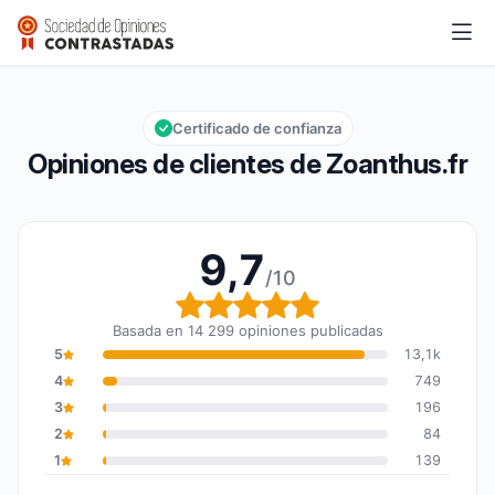
Zoanthus.fr
9,7/10
Calificación global: 9,7 de 10
Certificado de confianza
Opiniones de clientes de Zoanthus.fr
9,7
/10
Calificación global: 9,7
Basada en 14 299 opiniones publicadas
5
13,1k
4
749
3
196
2
84
1
139