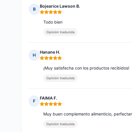
Bojearice Lawson B.
B
Nota: 5 de 5
Todo bien
Opinión traducida
Hanane H.
H
Nota: 5 de 5
¡Muy satisfecha con los productos recibidos!
Opinión traducida
FAIMA F.
F
Nota: 5 de 5
Muy buen complemento alimenticio, perfectam
Opinión traducida