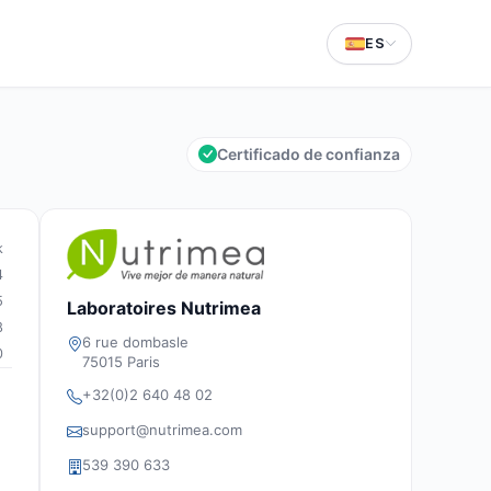
ES
Certificado de confianza
k
4
5
Laboratoires Nutrimea
8
6 rue dombasle
0
75015 Paris
+32(0)2 640 48 02
support@nutrimea.com
539 390 633