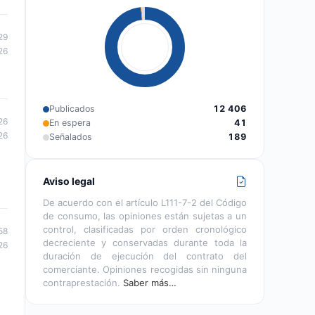
29
26
Publicados
12 406
26
En espera
41
26
Señalados
189
Aviso legal
De acuerdo con el artículo L111-7-2 del Código
de consumo, las opiniones están sujetas a un
control, clasificadas por orden cronológico
58
decreciente y conservadas durante toda la
26
duración de ejecución del contrato del
comerciante. Opiniones recogidas sin ninguna
contraprestación.
Saber más…