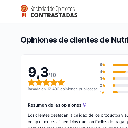
Nutrimea
9,3/10
(12 406 opiniones)
Calificación global: 9,3 de 10
Opiniones de clientes de Nut
5
9,3
4
/10
3
Calificación global: 9,3 de 10
2
Basada en 12 406 opiniones publicadas
1
Resumen de las opiniones
Los clientes destacan la calidad de los productos y s
complementos alimenticios que son fáciles de tragar 