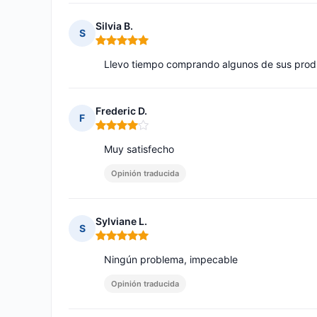
Silvia B.
S
Nota: 5 de 5
Llevo tiempo comprando algunos de sus prod
Frederic D.
F
Nota: 4 de 5
Muy satisfecho
Opinión traducida
Sylviane L.
S
Nota: 5 de 5
Ningún problema, impecable
Opinión traducida