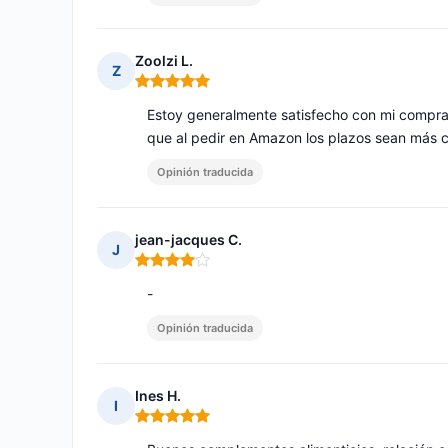
Zoolzi L.
Z
Nota: 5 de 5
Estoy generalmente satisfecho con mi compra,
que al pedir en Amazon los plazos sean más c
Opinión traducida
jean-jacques C.
J
Nota: 4 de 5
-
Opinión traducida
Ines H.
I
Nota: 5 de 5