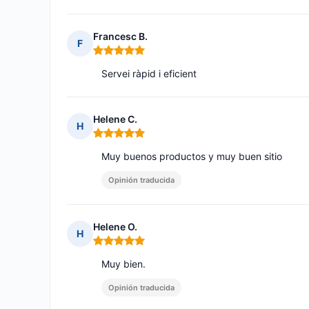
Francesc B.
F
Nota: 5 de 5
Servei ràpid i eficient
Helene C.
H
Nota: 5 de 5
Muy buenos productos y muy buen sitio
Opinión traducida
Helene O.
H
Nota: 5 de 5
Muy bien.
Opinión traducida