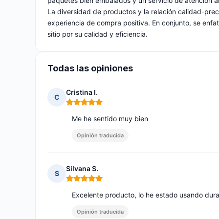
paquetes bien embalados y un servicio de atención am
La diversidad de productos y la relación calidad-preci
experiencia de compra positiva. En conjunto, se enfat
sitio por su calidad y eficiencia.
Todas las opiniones
Cristina I.
C
Nota: 5 de 5
Me he sentido muy bien
Opinión traducida
Silvana S.
S
Nota: 5 de 5
Excelente producto, lo he estado usando dur
Opinión traducida