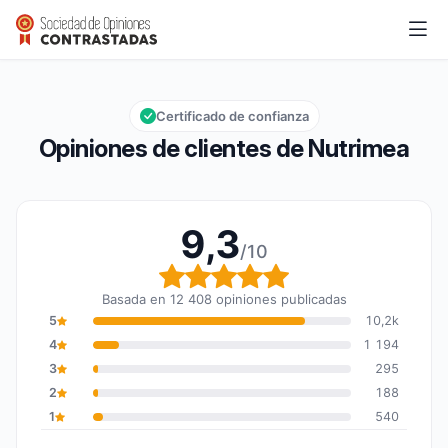
Nutrimea
9,3/10
Calificación global: 9,3 de 10
Certificado de confianza
Opiniones de clientes de Nutrimea
9,3
/10
Calificación global: 9,3
Basada en 12 408 opiniones publicadas
5
10,2k
4
1 194
3
295
2
188
1
540