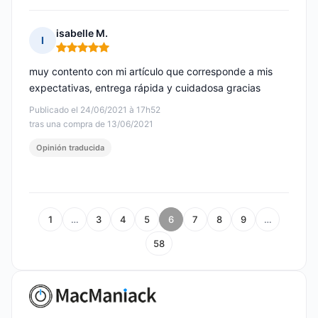
isabelle M.
I
Nota: 5 de 5
muy contento con mi artículo que corresponde a mis
expectativas, entrega rápida y cuidadosa gracias
Publicado el 24/06/2021 à 17h52
tras una compra de 13/06/2021
Opinión traducida
1
…
3
4
5
6
7
8
9
…
58