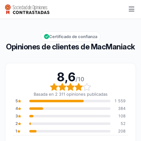
MacManiack
8,6/10
Calificación global: 8,6 de 10
Certificado de confianza
Opiniones de clientes de MacManiack
8,6
/10
Calificación global: 8,6
Basada en 2 311 opiniones publicadas
5
1 559
4
384
3
108
2
52
1
208