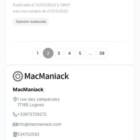
Publicado el 12/03/2022 à 19h01
tras una compra de 01/03/2022
Opinión traducida
1
2
3
4
5
…
58
MacManiack
1 rue des campanules
77185 Lognes
+33973729272
info@macmaniack.com
534702592