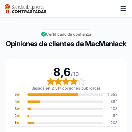
MacManiack
8,6/10
Calificación global: 8,6 de 10
Certificado de confianza
Opiniones de clientes de MacManiack
8,6
/10
Calificación global: 8,6
Basada en 2 311 opiniones publicadas
5
1 559
4
384
3
108
2
52
1
208