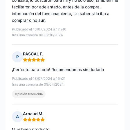
consulta, lo buscaron para mí y no solo eso, también me
facilitaron por adelantado, antes de la compra,
información del funcionamiento, sin saber si lo iba a
comprar o no aún.
Publicado el 13/07/2024 à 17h40
tras una compra de 18/06/2024
PASCAL F.
P
Nota: 5 de 5
¡Perfecto para todo! Recomendamos sin dudarlo
Publicado el 13/07/2024 à 15h21
tras una compra de 09/04/2024
Opinión traducida
Arnaud M.
A
Nota: 5 de 5
Muy buen producto.