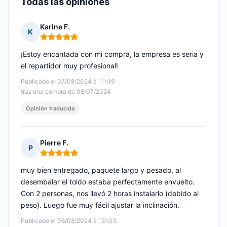
Todas las opiniones
Karine F.
K
Nota: 5 de 5
¡Estoy encantada con mi compra, la empresa es seria y
el repartidor muy profesional!
Publicado el 07/08/2024 à 11h19
tras una compra de 08/07/2024
Opinión traducida
Pierre F.
P
Nota: 5 de 5
muy bien entregado, paquete largo y pesado, al
desembalar el toldo estaba perfectamente envuelto.
Con 2 personas, nos llevó 2 horas instalarlo (debido al
peso). Luego fue muy fácil ajustar la inclinación.
Publicado el 06/08/2024 à 13h35