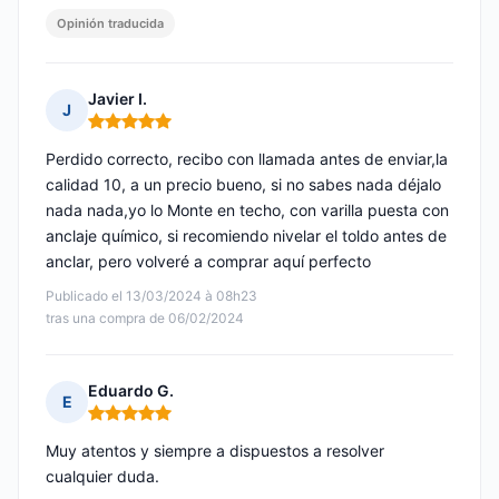
Opinión traducida
Javier I.
J
Nota: 5 de 5
Perdido correcto, recibo con llamada antes de enviar,la
calidad 10, a un precio bueno, si no sabes nada déjalo
nada nada,yo lo Monte en techo, con varilla puesta con
anclaje químico, si recomiendo nivelar el toldo antes de
anclar, pero volveré a comprar aquí perfecto
Publicado el 13/03/2024 à 08h23
tras una compra de 06/02/2024
Eduardo G.
E
Nota: 5 de 5
Muy atentos y siempre a dispuestos a resolver
cualquier duda.