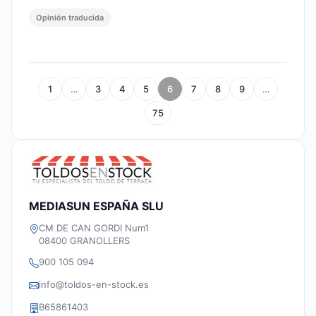
Opinión traducida
1
…
3
4
5
6
7
8
9
…
75
MEDIASUN ESPAÑA SLU
CM DE CAN GORDI Num1
08400 GRANOLLERS
900 105 094
info@toldos-en-stock.es
B65861403