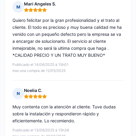
Mari Angeles S.
M
Nota: 5 de 5
Quiero felicitar por la gran profesionalidad y el trato al
cliente. El todo es precioso y muy buena calidad me ha
venido con un pequeño defecto pero la empresa se va
a encargar de solucionarlo. El servicio al cliente
inmejorable, no será la ultima compra que haga .
*CALIDAD PRECIO Y UN TRATO MUY BUENO*
Publicado el 14/06/2025 à 15h01
tras una compra de 12/05/2025
Noelia C.
N
Nota: 5 de 5
Muy contenta con la atención al cliente. Tuve dudas
sobre la instalación y respondieron rápido y
eficientemente. Lo recomiendo.
Publicado el 13/06/2025 à 15h38