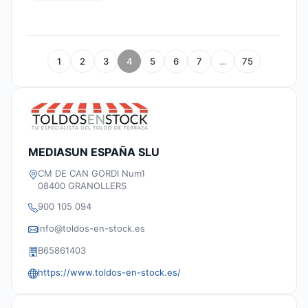
1
2
3
4
5
6
7
…
75
MEDIASUN ESPAÑA SLU
CM DE CAN GORDI Num1
08400 GRANOLLERS
900 105 094
info@toldos-en-stock.es
B65861403
https://www.toldos-en-stock.es/