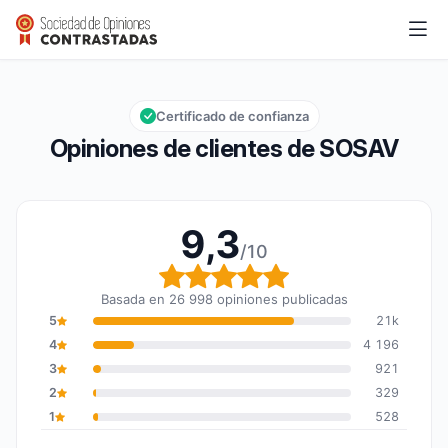
SOSAV
9,3/10
Calificación global: 9,3 de 10
Certificado de confianza
Opiniones de clientes de SOSAV
9,3
/10
Calificación global: 9,3
Basada en 26 998 opiniones publicadas
5
21k
4
4 196
3
921
2
329
1
528