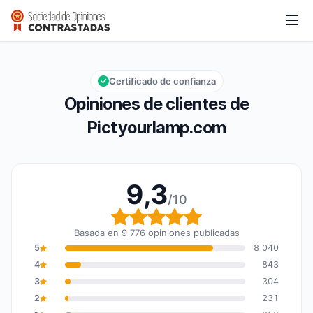
Pictyourlamp.com
9,3/10
Calificación global: 9,3 de 10
Certificado de confianza
Opiniones de clientes de
Pictyourlamp.com
9,3
/10
Calificación global: 9,3
Basada en 9 776 opiniones publicadas
5
8 040
4
843
3
304
2
231