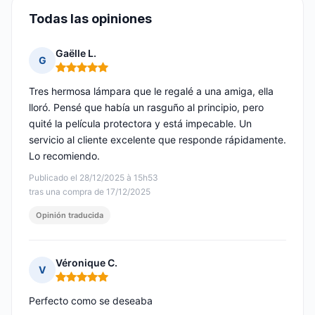
Todas las opiniones
Gaëlle L.
G
Nota: 5 de 5
Tres hermosa lámpara que le regalé a una amiga, ella
lloró. Pensé que había un rasguño al principio, pero
quité la película protectora y está impecable. Un
servicio al cliente excelente que responde rápidamente.
Lo recomiendo.
Publicado el 28/12/2025 à 15h53
tras una compra de 17/12/2025
Opinión traducida
Véronique C.
V
Nota: 5 de 5
Perfecto como se deseaba