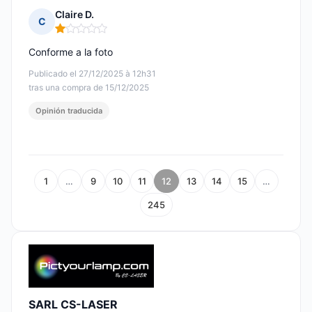
Claire D.
C
Nota: 1 de 5
Conforme a la foto
Publicado el 27/12/2025 à 12h31
tras una compra de 15/12/2025
Opinión traducida
1
…
9
10
11
12
13
14
15
…
245
SARL CS-LASER