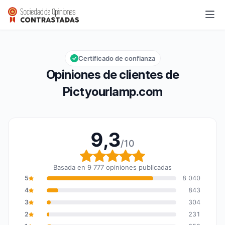
Pictyourlamp.com
9,3/10
Calificación global: 9,3 de 10
Certificado de confianza
Opiniones de clientes de
Pictyourlamp.com
9,3
/10
Calificación global: 9,3
Basada en 9 777 opiniones publicadas
5
8 040
4
843
3
304
2
231