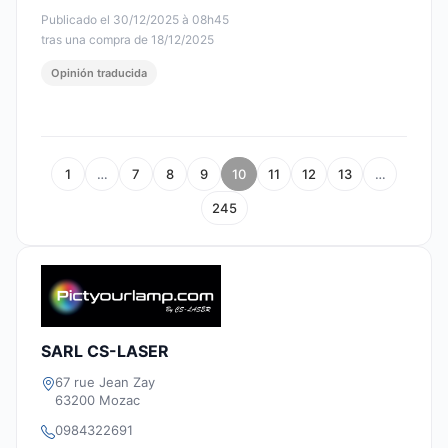
Publicado el 30/12/2025 à 08h45
tras una compra de 18/12/2025
Opinión traducida
1
…
7
8
9
10
11
12
13
…
245
SARL CS-LASER
67 rue Jean Zay
63200 Mozac
0984322691