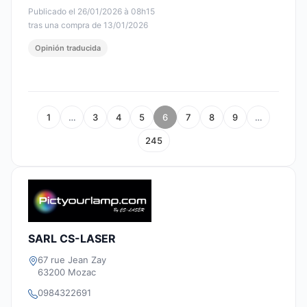
Publicado el 26/01/2026 à 08h15
tras una compra de 13/01/2026
Opinión traducida
1
…
3
4
5
6
7
8
9
…
245
SARL CS-LASER
67 rue Jean Zay
63200 Mozac
0984322691