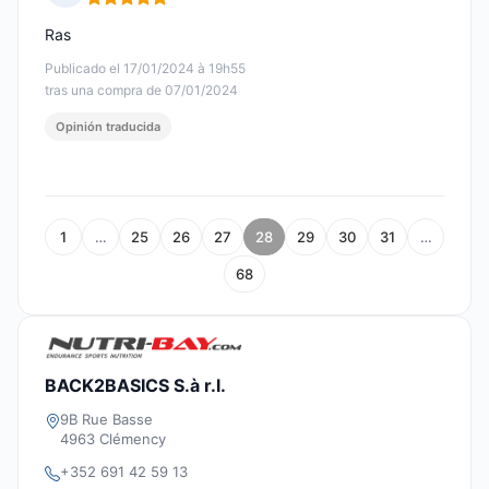
Nota: 5 de 5
Ras
Publicado el 17/01/2024 à 19h55
tras una compra de 07/01/2024
Opinión traducida
1
…
25
26
27
28
29
30
31
…
68
BACK2BASICS S.à r.l.
9B Rue Basse
4963 Clémency
+352 691 42 59 13