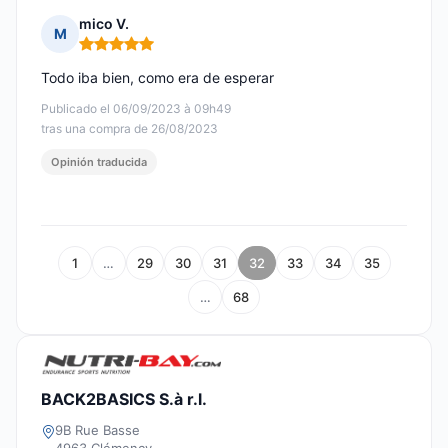
mico V.
M
Nota: 5 de 5
Todo iba bien, como era de esperar
Publicado el 06/09/2023 à 09h49
tras una compra de 26/08/2023
Opinión traducida
1
…
29
30
31
32
33
34
35
…
68
BACK2BASICS S.à r.l.
9B Rue Basse