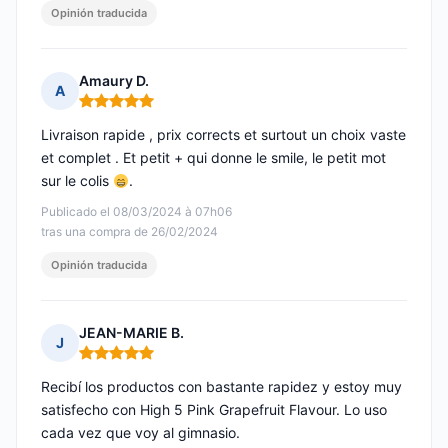
Opinión traducida
Amaury D.
A
Nota: 5 de 5
Livraison rapide , prix corrects et surtout un choix vaste
et complet . Et petit + qui donne le smile, le petit mot
sur le colis
.
Publicado el 08/03/2024 à 07h06
tras una compra de 26/02/2024
Opinión traducida
JEAN-MARIE B.
J
Nota: 5 de 5
Recibí los productos con bastante rapidez y estoy muy
satisfecho con High 5 Pink Grapefruit Flavour. Lo uso
cada vez que voy al gimnasio.