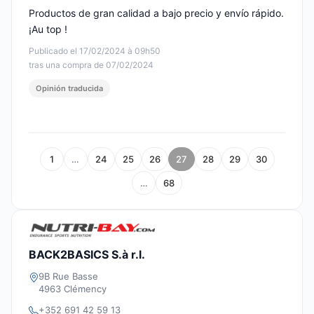
Productos de gran calidad a bajo precio y envío rápido.
¡Au top !
Publicado el 17/02/2024 à 09h50
tras una compra de 07/02/2024
Opinión traducida
1
…
24
25
26
27
28
29
30
…
68
BACK2BASICS S.à r.l.
9B Rue Basse
4963 Clémency
+352 691 42 59 13