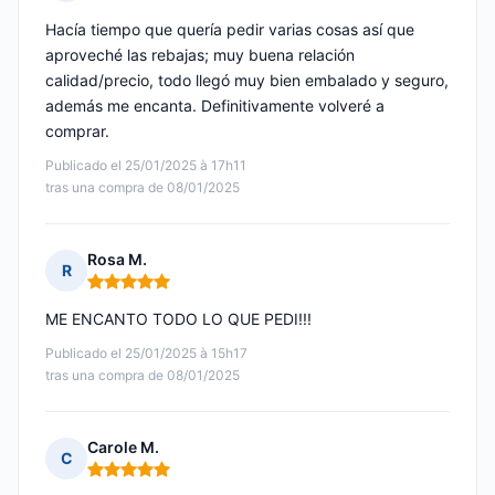
Nota: 5 de 5
Hacía tiempo que quería pedir varias cosas así que
aproveché las rebajas; muy buena relación
calidad/precio, todo llegó muy bien embalado y seguro,
además me encanta. Definitivamente volveré a
comprar.
Publicado el 25/01/2025 à 17h11
tras una compra de 08/01/2025
Rosa M.
R
Nota: 5 de 5
ME ENCANTO TODO LO QUE PEDI!!!
Publicado el 25/01/2025 à 15h17
tras una compra de 08/01/2025
Carole M.
C
Nota: 5 de 5