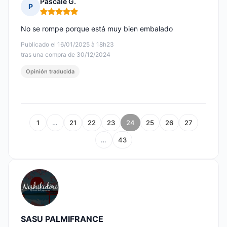
Pascale G.
P
Nota: 5 de 5
No se rompe porque está muy bien embalado
Publicado el 16/01/2025 à 18h23
tras una compra de 30/12/2024
Opinión traducida
1
…
21
22
23
24
25
26
27
…
43
SASU PALMIFRANCE