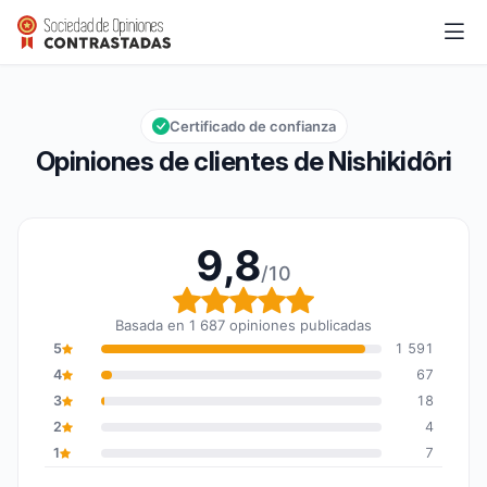
Nishikidôri
9,8/10
Calificación global: 9,8 de 10
Certificado de confianza
Opiniones de clientes de Nishikidôri
9,8
/10
Calificación global: 9,8
Basada en 1 687 opiniones publicadas
5
1 591
4
67
3
18
2
4
1
7