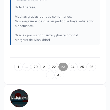
Publicada el 04/02/2025
Hola Thérèse,
Muchas gracias por sus comentarios.
Nos alegramos de que su pedido le haya satisfecho
plenamente.
Gracias por su confianza y ¡hasta pronto!
Margaux de Nishikidôri
1
…
20
21
22
23
24
25
26
…
43