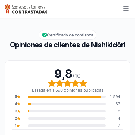
Nishikidôri
9,8/10
Calificación global: 9,8 de 10
Certificado de confianza
Opiniones de clientes de Nishikidôri
9,8
/10
Calificación global: 9,8
Basada en 1 690 opiniones publicadas
5
1 594
4
67
3
18
2
4
1
7