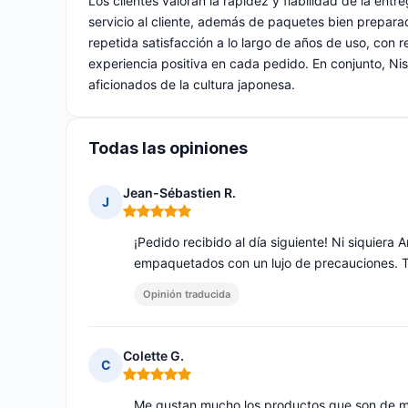
Los clientes valoran la rapidez y fiabilidad de la entre
servicio al cliente, además de paquetes bien prepar
repetida satisfacción a lo largo de años de uso, con
experiencia positiva en cada pedido. En conjunto, Ni
aficionados de la cultura japonesa.
Todas las opiniones
Jean-Sébastien R.
J
Nota: 5 de 5
¡Pedido recibido al día siguiente! Ni siquier
empaquetados con un lujo de precauciones. 
Opinión traducida
Colette G.
C
Nota: 5 de 5
Me gustan mucho los productos que son de mu