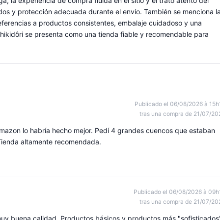
ga, la experiencia de compra fluida en el sitio y el trato atento del
ados y protección adecuada durante el envío. También se menciona l
 referencias a productos consistentes, embalaje cuidadoso y una
shikidôri se presenta como una tienda fiable y recomendable para
Publicado el 06/08/2026 à 15h
tras una compra de 21/07/20
a Amazon lo habría hecho mejor. Pedí 4 grandes cuencos que estaban
Tienda altamente recomendada.
Publicado el 06/08/2026 à 09h
tras una compra de 21/07/20
y buena calidad. Productos básicos y productos más "sofisticados