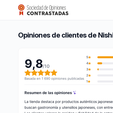
Nishikidôri
9,8/10
(1 690 opiniones)
Calificación global: 9,8 de 10
Opiniones de clientes de Nishi
5
9,8
4
/10
3
Calificación global: 9,8 de 10
2
Basada en 1 690 opiniones publicadas
1
Resumen de las opiniones
La tienda destaca por productos auténticos japoneses
buscan gastronomía y utensilios japoneses, con entre