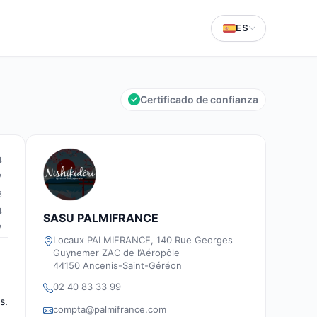
ES
Certificado de confianza
4
7
8
4
SASU PALMIFRANCE
7
Locaux PALMIFRANCE, 140 Rue Georges
Guynemer ZAC de l’Aéropôle
44150 Ancenis-Saint-Géréon
02 40 83 33 99
s.
compta@palmifrance.com