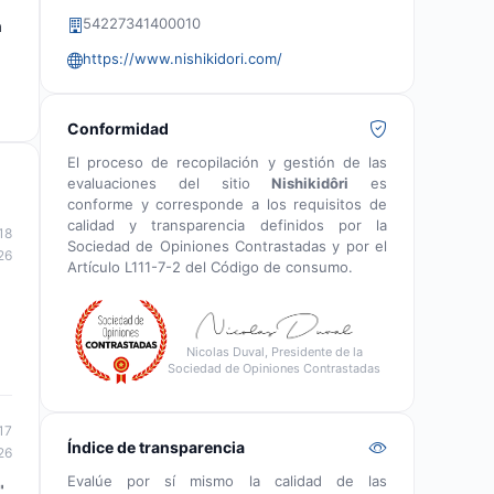
54227341400010
a
https://www.nishikidori.com/
Conformidad
El proceso de recopilación y gestión de las
evaluaciones del sitio
Nishikidôri
es
conforme y corresponde a los requisitos de
calidad y transparencia definidos por la
18
Sociedad de Opiniones Contrastadas y por el
26
Artículo L111-7-2 del Código de consumo.
Nicolas Duval, Presidente de la
Sociedad de Opiniones Contrastadas
17
Índice de transparencia
26
Evalúe por sí mismo la calidad de las
".