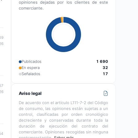
opiniones dejadas por los clientes de este
comerciante.
09
26
Publicados
1 690
En espera
32
Señalados
17
57
26
Aviso legal
De acuerdo con el artículo L111-7-2 del Código
de consumo, las opiniones están sujetas a un
control, clasificadas por orden cronológico
decreciente y conservadas durante toda la
duración de ejecución del contrato del
comerciante. Opiniones recogidas sin ninguna
54
contraprestación.
Saber más…