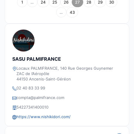
1
…
24
25
26
27
28
29
30
…
43
SASU PALMIFRANCE
Locaux PALMIFRANCE, 140 Rue Georges Guynemer
ZAC de l’Aéropôle
44150 Ancenis-Saint-Géréon
02 40 83 33 99
compta@palmifrance.com
54227341400010
https://www.nishikidori.com/