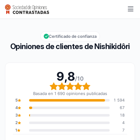
Nishikidôri
9,8/10
Calificación global: 9,8 de 10
Certificado de confianza
Opiniones de clientes de Nishikidôri
9,8
/10
Calificación global: 9,8
Basada en 1 690 opiniones publicadas
5
1 594
4
67
3
18
2
4
1
7