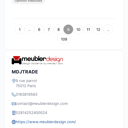
Opinión traducida
1
…
6
7
8
9
10
11
12
…
109
MDJTRADE
9 rue parrot
75012 Paris
0183819583
contact@meublerdesign.com
52814252400024
https://www.meublerdesign.com/