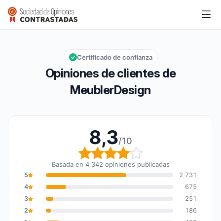
MeublerDesign
8,3/10
Calificación global: 8,3 de 10
Certificado de confianza
Opiniones de clientes de
MeublerDesign
8,3
/10
Calificación global: 8,3
Basada en 4 342 opiniones publicadas
5
2 731
4
675
3
251
2
186