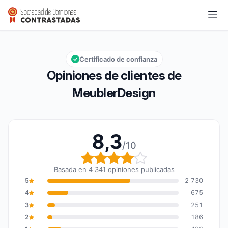
MeublerDesign
8,3/10
Calificación global: 8,3 de 10
Certificado de confianza
Opiniones de clientes de
MeublerDesign
8,3
/10
Calificación global: 8,3
Basada en 4 341 opiniones publicadas
5
2 730
4
675
3
251
2
186