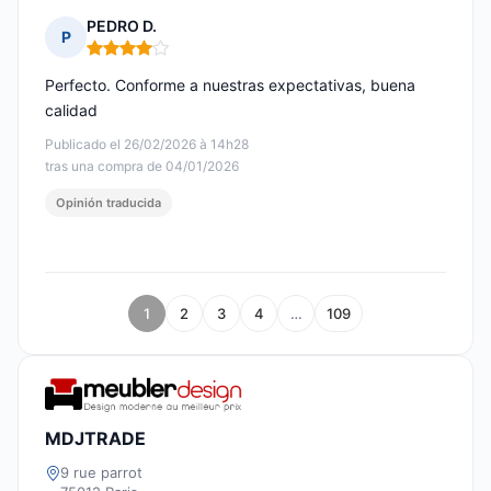
PEDRO D.
P
Nota: 4 de 5
Perfecto. Conforme a nuestras expectativas, buena
calidad
Publicado el 26/02/2026 à 14h28
tras una compra de 04/01/2026
Opinión traducida
1
2
3
4
…
109
MDJTRADE
9 rue parrot