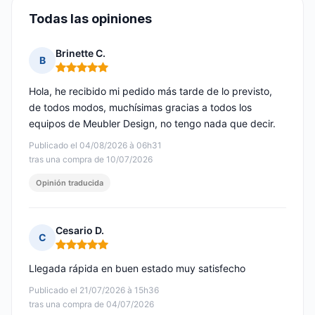
Todas las opiniones
Brinette C.
B
Nota: 5 de 5
Hola, he recibido mi pedido más tarde de lo previsto,
de todos modos, muchísimas gracias a todos los
equipos de Meubler Design, no tengo nada que decir.
Publicado el 04/08/2026 à 06h31
tras una compra de 10/07/2026
Opinión traducida
Cesario D.
C
Nota: 5 de 5
Llegada rápida en buen estado muy satisfecho
Publicado el 21/07/2026 à 15h36
tras una compra de 04/07/2026