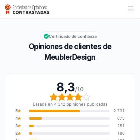
MeublerDesign
8,3/10
Calificación global: 8,3 de 10
Certificado de confianza
Opiniones de clientes de
MeublerDesign
8,3
/10
Calificación global: 8,3
Basada en 4 342 opiniones publicadas
5
2 731
4
675
3
251
2
186