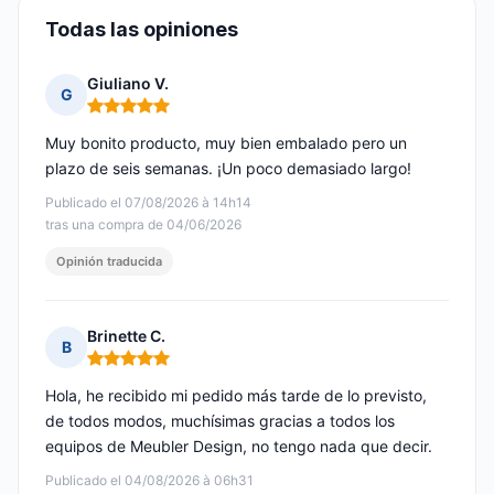
Todas las opiniones
Giuliano V.
G
Nota: 5 de 5
Muy bonito producto, muy bien embalado pero un
plazo de seis semanas. ¡Un poco demasiado largo!
Publicado el 07/08/2026 à 14h14
tras una compra de 04/06/2026
Opinión traducida
Brinette C.
B
Nota: 5 de 5
Hola, he recibido mi pedido más tarde de lo previsto,
de todos modos, muchísimas gracias a todos los
equipos de Meubler Design, no tengo nada que decir.
Publicado el 04/08/2026 à 06h31