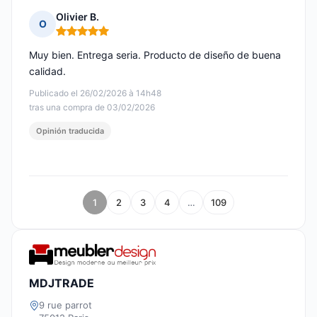
Olivier B.
O
Nota: 5 de 5
Muy bien. Entrega seria. Producto de diseño de buena
calidad.
Publicado el 26/02/2026 à 14h48
tras una compra de 03/02/2026
Opinión traducida
1
2
3
4
…
109
MDJTRADE
9 rue parrot