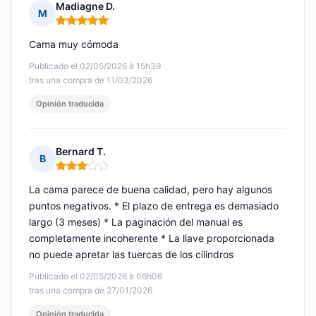
Madiagne D.
M
Nota: 5 de 5
Cama muy cómoda
Publicado el 02/05/2026 à 15h39
tras una compra de 11/03/2026
Opinión traducida
Bernard T.
B
Nota: 3 de 5
La cama parece de buena calidad, pero hay algunos
puntos negativos. * El plazo de entrega es demasiado
largo (3 meses) * La paginación del manual es
completamente incoherente * La llave proporcionada
no puede apretar las tuercas de los cilindros
Publicado el 02/05/2026 à 06h06
tras una compra de 27/01/2026
Opinión traducida