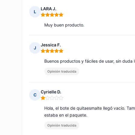
LARA J.
L
Nota: 5 de 5
Muy buen producto.
Jessica F.
J
Nota: 5 de 5
Buenos productos y fáciles de usar, sin duda 
Opinión traducida
Cyrielle D.
C
Nota: 1 de 5
Hola, el bote de quitaesmalte llegó vacío. Ta
estaba en el paquete.
Opinión traducida