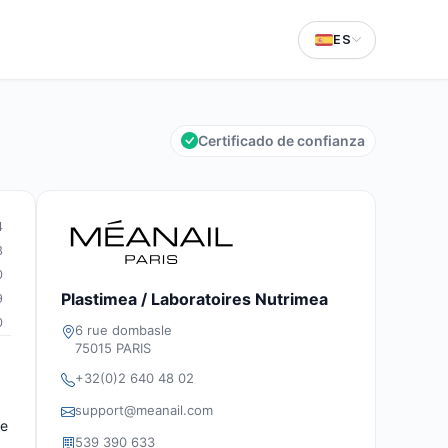
ES
Certificado de confianza
4
8
0
Plastimea / Laboratoires Nutrimea
9
0
6 rue dombasle
75015 PARIS
+32(0)2 640 48 02
support@meanail.com
de
539 390 633