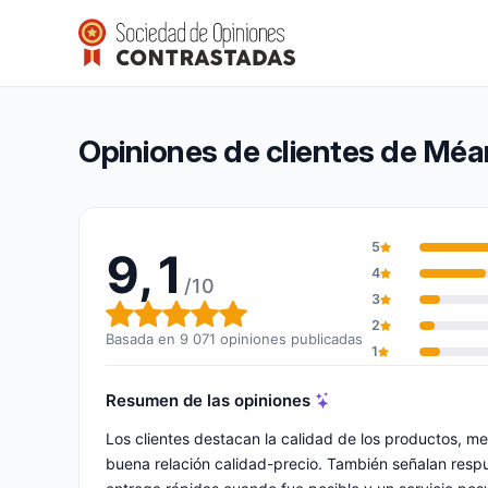
Méanail Paris
9,1/10
(9 071 opiniones)
Calificación global: 9,1 de 10
Opiniones de clientes de Méan
5
9,1
4
/10
3
Calificación global: 9,1 de 10
2
Basada en 9 071 opiniones publicadas
1
Resumen de las opiniones
Los clientes destacan la calidad de los productos, m
buena relación calidad-precio. También señalan respue