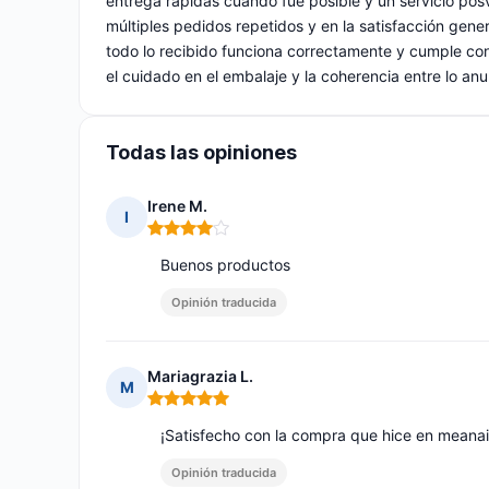
entrega rápidas cuando fue posible y un servicio posv
múltiples pedidos repetidos y en la satisfacción gene
todo lo recibido funciona correctamente y cumple con 
el cuidado en el embalaje y la coherencia entre lo anu
Todas las opiniones
Irene M.
I
Nota: 4 de 5
Buenos productos
Opinión traducida
Mariagrazia L.
M
Nota: 5 de 5
¡Satisfecho con la compra que hice en meanail
Opinión traducida