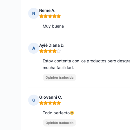
Neme A.
N
Nota: 5 de 5
Muy buena
Ayié Diana D.
A
Nota: 4 de 5
Estoy contenta con los productos pero desgra
mucha facilidad.
Opinión traducida
Giovanni C.
G
Nota: 5 de 5
Todo perfecto
Opinión traducida