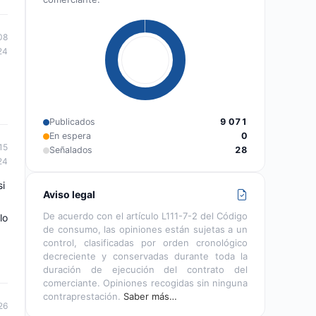
08
24
Publicados
9 071
En espera
0
15
Señalados
28
24
si
Aviso legal
De acuerdo con el artículo L111-7-2 del Código
lo
de consumo, las opiniones están sujetas a un
control, clasificadas por orden cronológico
decreciente y conservadas durante toda la
duración de ejecución del contrato del
comerciante. Opiniones recogidas sin ninguna
contraprestación.
Saber más…
26