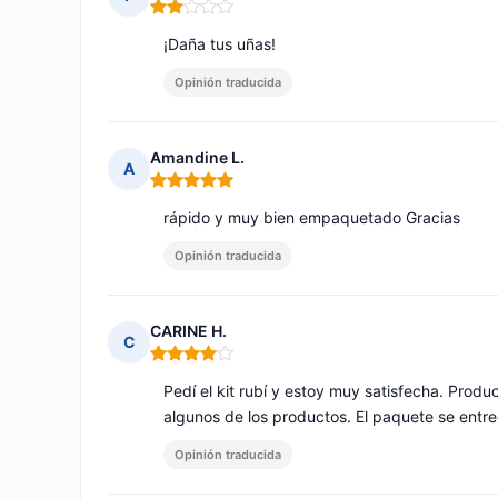
Nota: 2 de 5
¡Daña tus uñas!
Opinión traducida
Amandine L.
A
Nota: 5 de 5
rápido y muy bien empaquetado Gracias
Opinión traducida
CARINE H.
C
Nota: 4 de 5
Pedí el kit rubí y estoy muy satisfecha. Produ
algunos de los productos. El paquete se entre
Opinión traducida