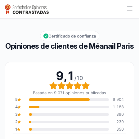
Méanail Paris
9,1/10
Calificación global: 9,1 de 10
Certificado de confianza
Opiniones de clientes de Méanail Paris
9,1
/10
Calificación global: 9,1 
Basada en 9 071 opiniones publicadas
5
6 904
4
1 188
3
390
2
239
1
350