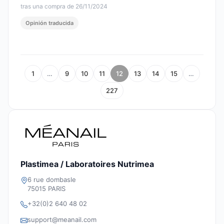
tras una compra de 26/11/2024
Opinión traducida
1
…
9
10
11
12
13
14
15
…
227
Plastimea / Laboratoires Nutrimea
6 rue dombasle
75015 PARIS
+32(0)2 640 48 02
support@meanail.com