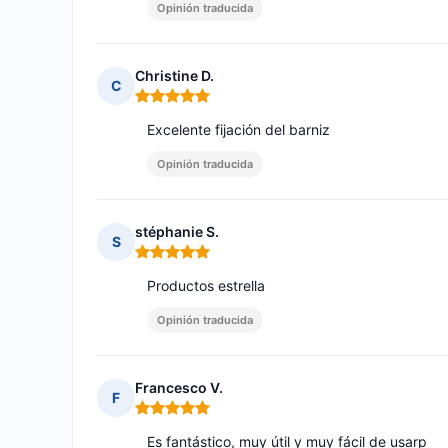
Opinión traducida
Christine D.
C
Nota: 5 de 5
Excelente fijación del barniz
Opinión traducida
stéphanie S.
S
Nota: 5 de 5
Productos estrella
Opinión traducida
Francesco V.
F
Nota: 5 de 5
Es fantástico, muy útil y muy fácil de usarp