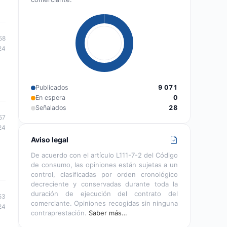
58
24
Publicados
9 071
En espera
0
Señalados
28
57
24
Aviso legal
De acuerdo con el artículo L111-7-2 del Código
de consumo, las opiniones están sujetas a un
control, clasificadas por orden cronológico
decreciente y conservadas durante toda la
duración de ejecución del contrato del
53
comerciante. Opiniones recogidas sin ninguna
24
contraprestación.
Saber más…