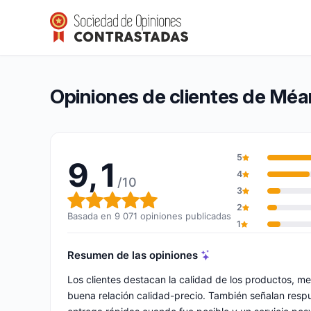
Méanail Paris
9,1/10
(9 071 opiniones)
Calificación global: 9,1 de 10
Opiniones de clientes de Méan
5
9,1
4
/10
3
Calificación global: 9,1 de 10
2
Basada en 9 071 opiniones publicadas
1
Resumen de las opiniones
Los clientes destacan la calidad de los productos, m
buena relación calidad-precio. También señalan respue