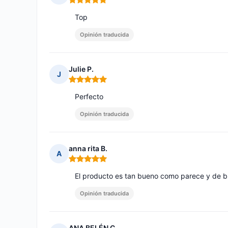
Nota: 5 de 5
Top
Opinión traducida
Julie P.
J
Nota: 5 de 5
Perfecto
Opinión traducida
anna rita B.
A
Nota: 5 de 5
El producto es tan bueno como parece y de b
Opinión traducida
ANA BELÉN C.