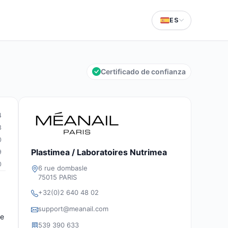
ES
Certificado de confianza
4
8
0
Plastimea / Laboratoires Nutrimea
9
0
6 rue dombasle
75015 PARIS
+32(0)2 640 48 02
support@meanail.com
de
539 390 633