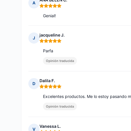
A
Nota: 5 de 5
Genial!
jacqueline J.
J
Nota: 5 de 5
Parfa
Opinión traducida
Dalila F.
D
Nota: 5 de 5
Excelentes productos. Me lo estoy pasando 
Opinión traducida
Vanessa L.
V