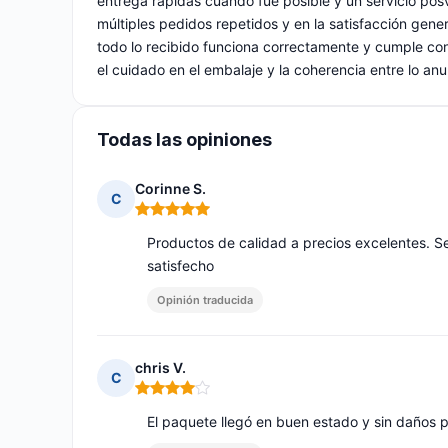
entrega rápidas cuando fue posible y un servicio posv
múltiples pedidos repetidos y en la satisfacción gene
todo lo recibido funciona correctamente y cumple con 
el cuidado en el embalaje y la coherencia entre lo anu
Todas las opiniones
Corinne S.
C
Nota: 5 de 5
Productos de calidad a precios excelentes. Se
satisfecho
Opinión traducida
chris V.
C
Nota: 4 de 5
El paquete llegó en buen estado y sin daños p